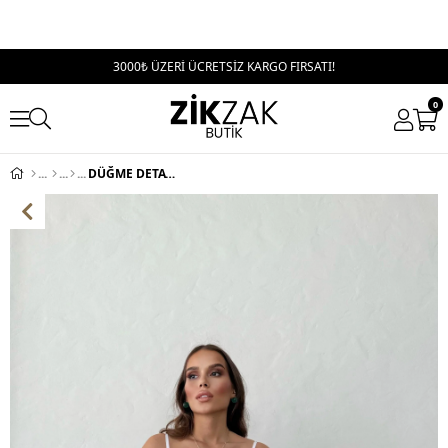
3000₺ ÜZERİ ÜCRETSİZ KARGO FIRSATI!
0
DÜĞME DETAY ASKILI BLUZ BEYAZ