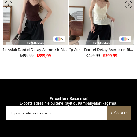
5
5
SEPETE EKLE
SEPETE EKLE
İp Askılı Dantel Detay Asimetrik Bluz Kahverengi 2181
İp Askılı Dantel Detay Asimetrik Bluz Sarı 2181
₺499,99
₺399,99
₺499,99
₺399,99
Fırsatları Kaçırma!
E-posta adresinle bültene kayıt ol. Kampanyaları kaçırma!
GÖNDER