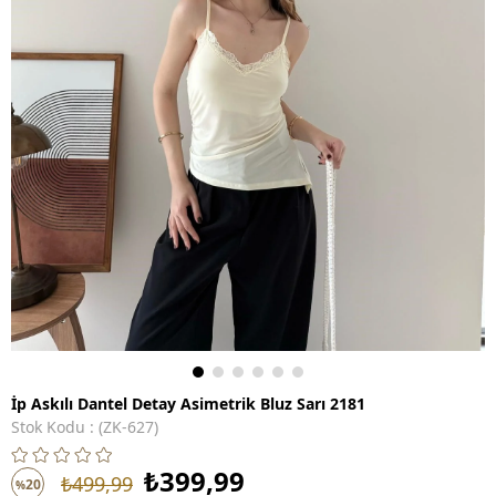
İp Askılı Dantel Detay Asimetrik Bluz Sarı 2181
Stok Kodu
(ZK-627)
₺399,99
₺499,99
20
%