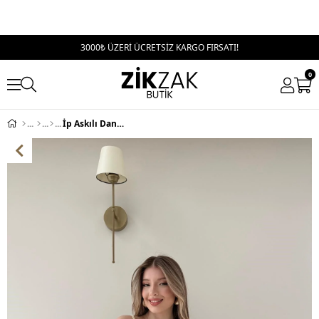
3000₺ ÜZERİ ÜCRETSİZ KARGO FIRSATI!
0
İp Askılı Dantel Detay Asimetrik Bluz Sarı 2181