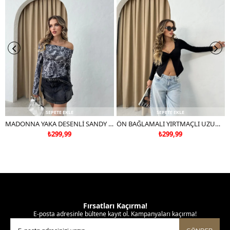
SEPETE EKLE
SEPETE EKLE
MADONNA YAKA DESENLİ SANDY BLUZ SİYAH
ÖN BAĞLAMALI YIRTMAÇLI UZUN KOL BLUZ SİYAH
₺299,99
₺299,99
Fırsatları Kaçırma!
E-posta adresinle bültene kayıt ol. Kampanyaları kaçırma!