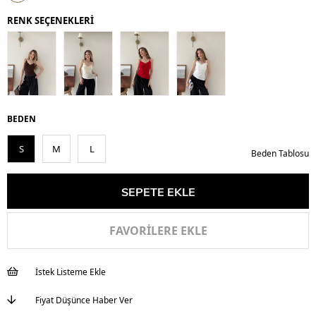
İndirim
RENK SEÇENEKLERİ
BEDEN
S
M
L
Beden Tablosu
FAVORILERE EKLE
İstek Listeme Ekle
Fiyat Düşünce Haber Ver