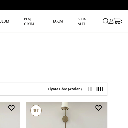
PLAJ
500₺
ULUM
TAKIM
0
GİYİM
ALTI
Fiyata Göre (Azalan)
%7