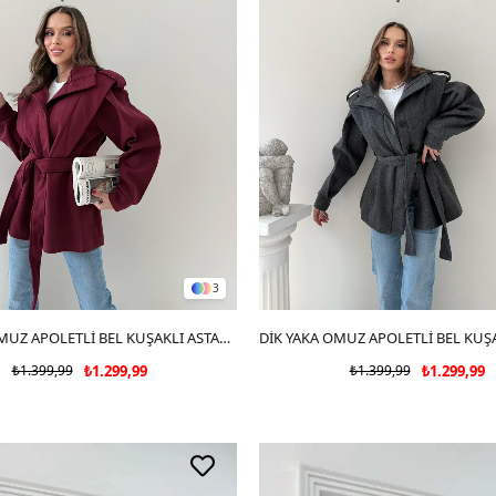
3
SEPETE EKLE
DİK YAKA OMUZ APOLETLİ BEL KUŞAKLI ASTARLI KAŞE KABAN BORDO 2004
SEPETE EKLE
₺1.399,99
₺1.299,99
₺1.399,99
₺1.299,99