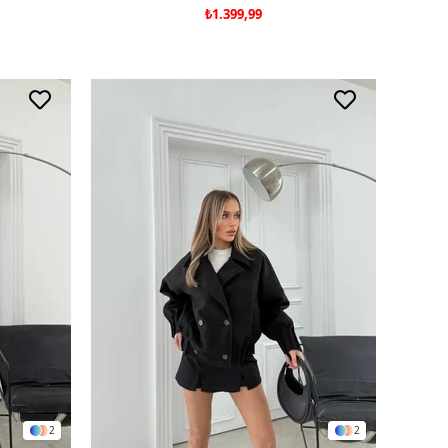
₺1.399,99
2
2