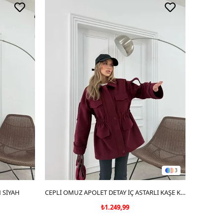
3
 SİYAH
SEPETE EKLE
CEPLİ OMUZ APOLET DETAY İÇ ASTARLI KAŞE KABAN BORDO
₺1.249,99