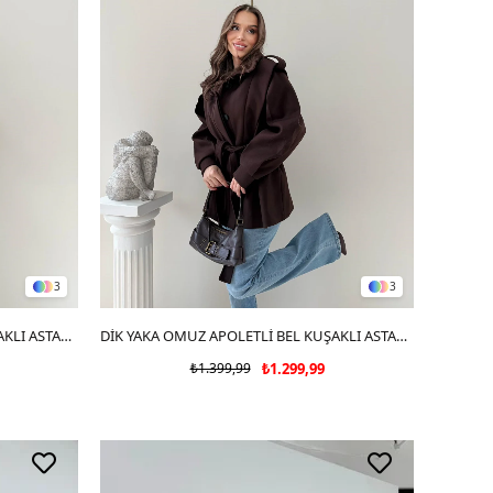
3
3
DİK YAKA OMUZ APOLETLİ BEL KUŞAKLI ASTARLI KAŞE KABAN ANTRASİT 2004
SEPETE EKLE
DİK YAKA OMUZ APOLETLİ BEL KUŞAKLI ASTARLI KAŞE KABAN ACI KAHVE 2004
₺1.399,99
₺1.299,99