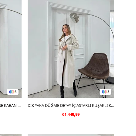
3
3
KEMER DETAY YAKALI İÇ ASTARLI KAŞE KABAN ANTRASİT 2076
SEPETE EKLE
DİK YAKA DÜĞME DETAY İÇ ASTARLI KUŞAKLI KAŞE KABAN VİZON (GÖRSELDEN BİR TON KOYUDUR)
₺1.449,99