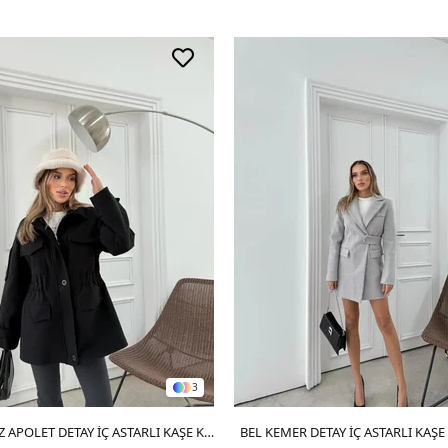
3
SEPETE EKLE
CEPLİ OMUZ APOLET DETAY İÇ ASTARLI KAŞE KABAN SİYAH
BEL KEMER DETAY İÇ ASTARLI KAŞE
SEPETE EKLE