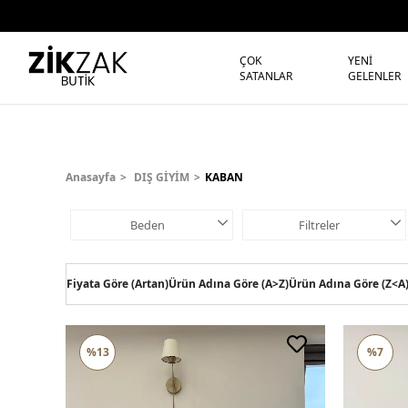
ÇOK
YENİ
SATANLAR
GELENLER
Anasayfa
DIŞ GİYİM
KABAN
Beden
Filtreler
Fiyata Göre (Artan)
Ürün Adına Göre (A>Z)
Ürün Adına Göre (Z<A
%13
%7