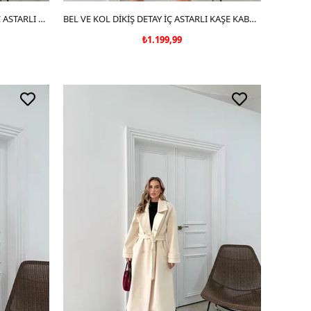
KRUVAZE YAKA KOL KEMER DETAY İÇ ASTARLI KAŞE KABAN GRİ 2030
SEPETE EKLE
BEL VE KOL DİKİŞ DETAY İÇ ASTARLI KAŞE KABAN SİYAH 2067
₺1.199,99