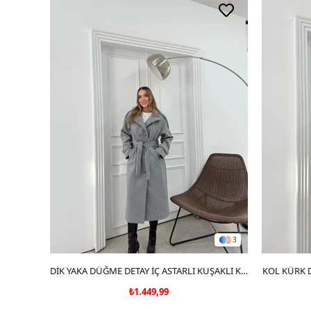
3
SEPETE EKLE
DİK YAKA DÜĞME DETAY İÇ ASTARLI KUŞAKLI KAŞE KABAN GRİ
KOL KÜRK D
₺1.449,99