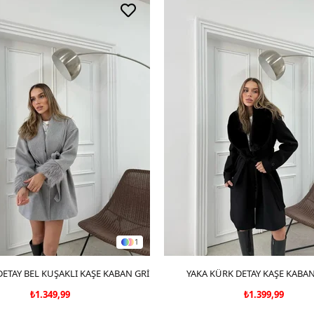
1
ETAY BEL KUŞAKLI KAŞE KABAN GRİ
SEPETE EKLE
YAKA KÜRK DETAY KAŞE KABAN
SEPETE EKLE
₺1.349,99
₺1.399,99