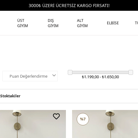
3000₺ ÜZERİ ÜCRETSİZ KARGO FIRSATI!
ÜST
DIŞ
ALT
ELBİSE
T
GİYİM
GİYİM
GİYİM
Puan Değerlendirme
₺1.199,00 - ₺1.650,00
)
Stoktakiler
%7