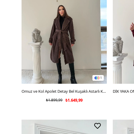
1
SEPETE EKLE
Omuz ve Kol Apolet Detay Bel Kuşaklı Astarlı Kaşe Kaban Kahve 2021
₺1.899,99
₺1.649,99