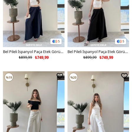
5
5
SEPETE EKLE
SEPETE EKLE
Bel Pileli İspanyol Paça Etek Görünümlü Tensel Pantolon Lacivert 2250
Bel Pileli İspanyol Paça Etek Görünümlü Tensel Pantolon Siyah 2250
₺899,99
₺749,99
₺899,99
₺749,99
%19
%20