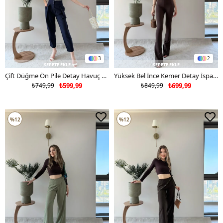
3
2
SEPETE EKLE
SEPETE EKLE
Çift Düğme Ön Pile Detay Havuç Double Pantolon Lacivert 2234
Yüksek Bel İnce Kemer Detay İspanyol Paça Çelik Pantolon Acı Kahve 2233
₺749,99
₺599,99
₺849,99
₺699,99
%12
%12