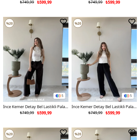
₺749,99
₺599,99
₺749,99
₺599,99
%20
%20
5
5
SEPETE EKLE
SEPETE EKLE
İnce Kemer Detay Bel Lastikli Palazzo Keten Pantolon Acı Kahve 2237
İnce Kemer Detay Bel Lastikli Palazzo Keten Pantolon Siyah 2237
₺749,99
₺599,99
₺749,99
₺599,99
%20
%20