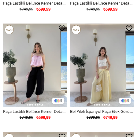
Paça Lastikli Bel İnce Kemer Detay Balon Tensel Pantolon Lacivert 2282
Paça Lastikli Bel İnce Kemer Detay Balon Tensel Pantolon Kahve 2282
₺749,99
₺599,99
₺749,99
₺599,99
%20
%17
5
5
SEPETE EKLE
SEPETE EKLE
Paça Lastikli Bel İnce Kemer Detay Balon Tensel Pantolon Siyah 2282
Bel Pileli İspanyol Paça Etek Görünümlü Tensel Pantolon Sarı 2250
₺749,99
₺599,99
₺899,99
₺749,99