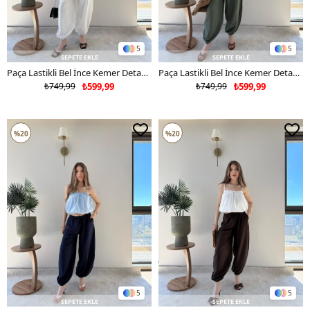
5
5
SEPETE EKLE
SEPETE EKLE
Paça Lastikli Bel İnce Kemer Detay Balon Tensel Pantolon Beyaz 2282
Paça Lastikli Bel İnce Kemer Detay Balon Tensel Pantolon Haki 2282
₺749,99
₺599,99
₺749,99
₺599,99
%20
%20
5
5
SEPETE EKLE
SEPETE EKLE