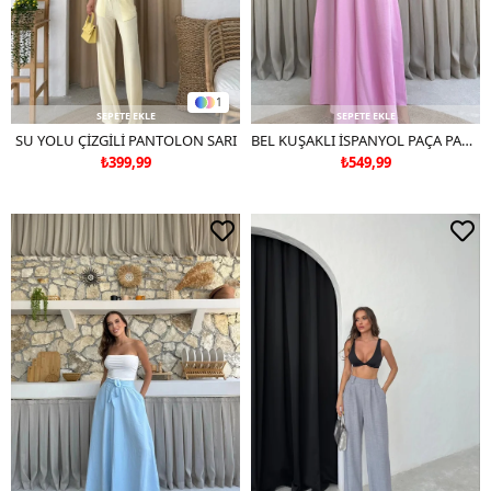
1
SEPETE EKLE
SEPETE EKLE
SU YOLU ÇİZGİLİ PANTOLON SARI
BEL KUŞAKLI İSPANYOL PAÇA PANTOLON PEMBE
₺399,99
₺549,99