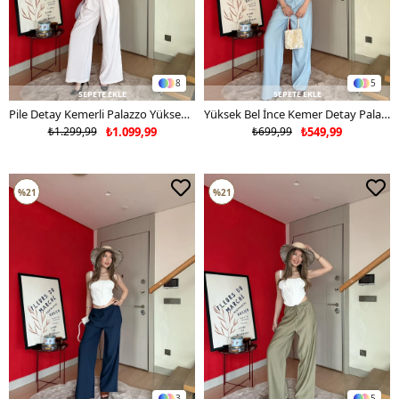
8
5
SEPETE EKLE
SEPETE EKLE
Pile Detay Kemerli Palazzo Yüksek Bel Pantolon Toz Pembe 2081
Yüksek Bel İnce Kemer Detay Palazzo Çilek Pantolon Mavi 2179
₺1.299,99
₺1.099,99
₺699,99
₺549,99
%21
%21
3
5