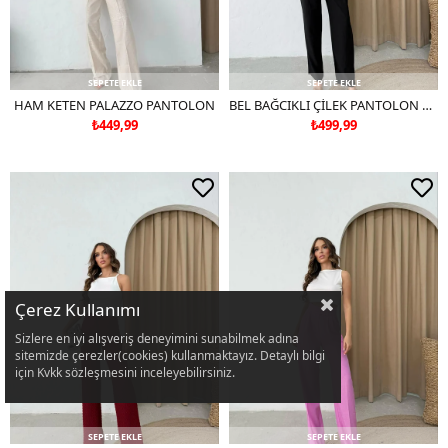
SEPETE EKLE
SEPETE EKLE
HAM KETEN PALAZZO PANTOLON
BEL BAĞCIKLI ÇİLEK PANTOLON SİYAH
₺449,99
₺499,99
Çerez Kullanımı
Sizlere en iyi alışveriş deneyimini sunabilmek adına
sitemizde çerezler(cookies) kullanmaktayız. Detaylı bilgi
için Kvkk sözleşmesini inceleyebilirsiniz.
SEPETE EKLE
SEPETE EKLE