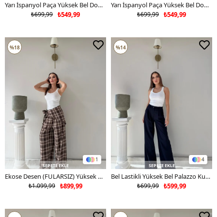
Yarı İspanyol Paça Yüksek Bel Double Pantolon Mürdüm 2114
Yarı İspanyol Paça Yüksek Bel Double Pantolon Acı Kahve 2114
₺699,99
₺549,99
₺699,99
₺549,99
%18
%14
1
4
SEPETE EKLE
SEPETE EKLE
Ekose Desen (FULARSIZ) Yüksek Bel Palazzo Pantolon Kahve 2088
Bel Lastikli Yüksek Bel Palazzo Kumaş Pantolon Lacivert 2085
₺1.099,99
₺899,99
₺699,99
₺599,99