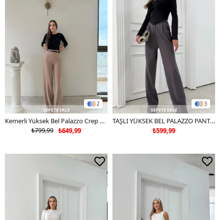
2
3
SEPETE EKLE
SEPETE EKLE
Kemerli Yüksek Bel Palazzo Crep Pantolon Bej 2024
TAŞLI YÜKSEK BEL PALAZZO PANTOLON GRİ
₺799,99
₺649,99
₺599,99