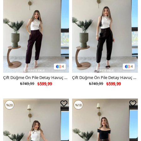
4
4
SEPETE EKLE
SEPETE EKLE
Çift Düğme Ön Pile Detay Havuç Double Pantolon Mürdüm 2234
Çift Düğme Ön Pile Detay Havuç Double Pantolon Acı Kahve 2234
₺749,99
₺599,99
₺749,99
₺599,99
%20
%18