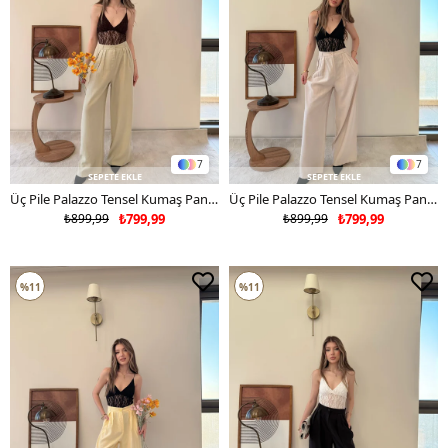
7
7
SEPETE EKLE
SEPETE EKLE
Üç Pile Palazzo Tensel Kumaş Pantolon Çağla 2133
Üç Pile Palazzo Tensel Kumaş Pantolon Bej 2133
₺899,99
₺799,99
₺899,99
₺799,99
%11
%11