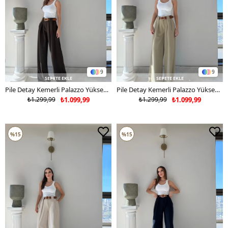
9
9
SEPETE EKLE
SEPETE EKLE
Pile Detay Kemerli Palazzo Yüksek Bel Pantolon Kahverengi 2081
Pile Detay Kemerli Palazzo Yüksek Bel Pantolon Haki 2081
₺1.299,99
₺1.099,99
₺1.299,99
₺1.099,99
%15
%15