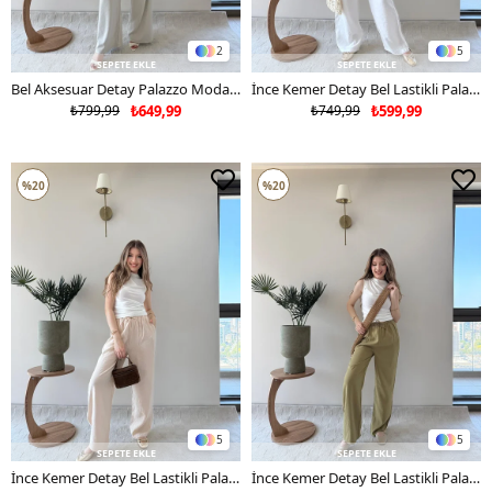
2
5
SEPETE EKLE
SEPETE EKLE
Bel Aksesuar Detay Palazzo Modal Pantolon Taş 2241
İnce Kemer Detay Bel Lastikli Palazzo Keten Pantolon Beyaz 2237
₺799,99
₺649,99
₺749,99
₺599,99
%20
%20
5
5
SEPETE EKLE
SEPETE EKLE
İnce Kemer Detay Bel Lastikli Palazzo Keten Pantolon Krem 2237
İnce Kemer Detay Bel Lastikli Palazzo Keten Pantolon Haki 2237