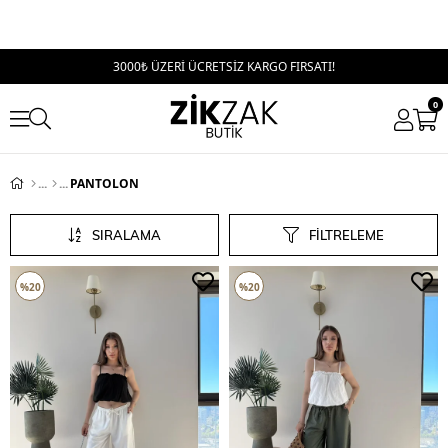
3000₺ ÜZERİ ÜCRETSİZ KARGO FIRSATI!
0
PANTOLON
SIRALAMA
FILTRELEME
%20
%20