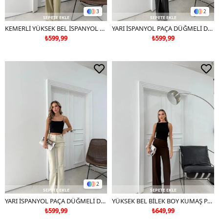
3
2
SEPETE EKLE
SEPETE EKLE
KEMERLİ YÜKSEK BEL İSPANYOL PAÇA DOUBLE KUMAŞ PANTOLON YEŞİL
YARI İSPANYOL PAÇA DÜĞMELİ DERİ PANTOLON SİYAH
₺599,99
₺599,99
2
SEPETE EKLE
SEPETE EKLE
YARI İSPANYOL PAÇA DÜĞMELİ DERİ PANTOLON KREM
YÜKSEK BEL BİLEK BOY KUMAŞ PANTOLON KAHVE
₺599,99
₺649,99