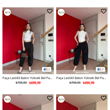
%13
%13
2
2
SEPETE EKLE
SEPETE EKLE
Paça Lastikli Balon Yüksek Bel Pantolon Acı Kahve 2203
Paça Lastikli Balon Yüksek Bel Pantolon Siyah 2203
₺799,99
₺699,99
₺799,99
₺699,99
%15
%15