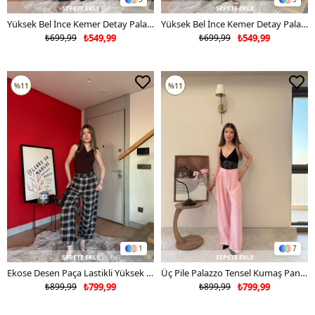
SEPETE EKLE
SEPETE EKLE
Yüksek Bel İnce Kemer Detay Palazzo Çilek Pantolon Lacivert 2179
Yüksek Bel İnce Kemer Detay Palazzo Çilek Pantolon Haki 2179
₺699,99
₺549,99
₺699,99
₺549,99
%11
%11
1
7
SEPETE EKLE
SEPETE EKLE
Ekose Desen Paça Lastikli Yüksek Bel Kumaş Pantolon Siyah 2164
Üç Pile Palazzo Tensel Kumaş Pantolon Pembe 2133
₺899,99
₺799,99
₺899,99
₺799,99