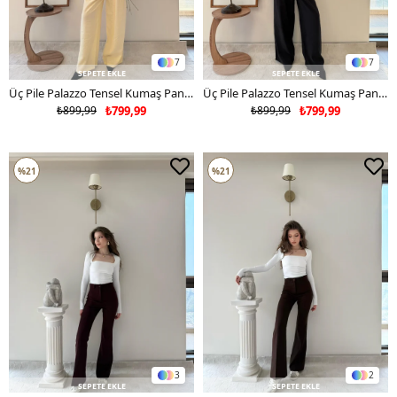
7
7
SEPETE EKLE
SEPETE EKLE
Üç Pile Palazzo Tensel Kumaş Pantolon Sarı 2133
Üç Pile Palazzo Tensel Kumaş Pantolon Siyah 2133
₺899,99
₺799,99
₺899,99
₺799,99
%21
%21
3
2
SEPETE EKLE
SEPETE EKLE