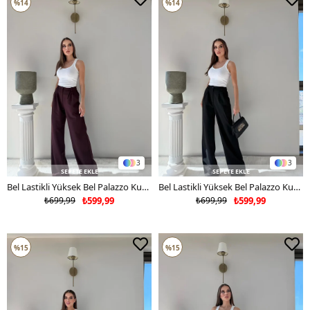
%14
%14
3
3
SEPETE EKLE
SEPETE EKLE
Bel Lastikli Yüksek Bel Palazzo Kumaş Pantolon Bordo 2085
Bel Lastikli Yüksek Bel Palazzo Kumaş Pantolon Siyah 2085
₺699,99
₺599,99
₺699,99
₺599,99
%15
%15