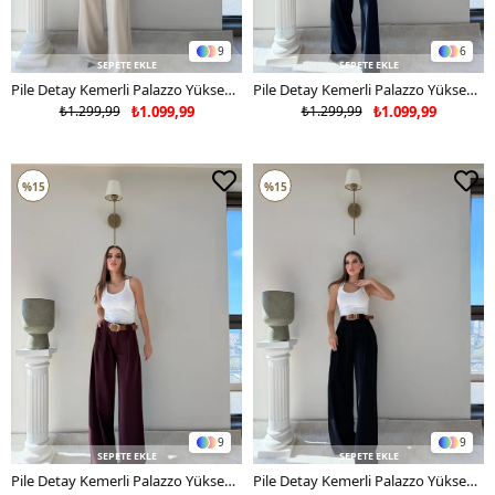
9
6
SEPETE EKLE
SEPETE EKLE
Pile Detay Kemerli Palazzo Yüksek Bel Pantolon Bej 2081
Pile Detay Kemerli Palazzo Yüksek Bel Pantolon Lacivert 2081
₺1.299,99
₺1.099,99
₺1.299,99
₺1.099,99
%15
%15
9
9
SEPETE EKLE
SEPETE EKLE
Pile Detay Kemerli Palazzo Yüksek Bel Pantolon Bordo 2081
Pile Detay Kemerli Palazzo Yüksek Bel Pantolon Siyah 2081