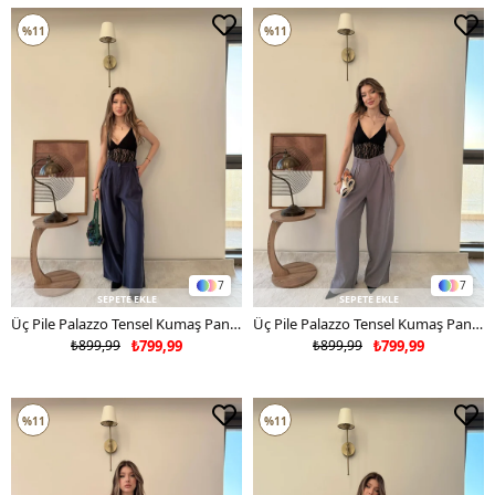
%11
%11
7
7
SEPETE EKLE
SEPETE EKLE
Üç Pile Palazzo Tensel Kumaş Pantolon Lacivert 2133
Üç Pile Palazzo Tensel Kumaş Pantolon Gri 2133
₺899,99
₺799,99
₺899,99
₺799,99
%11
%11