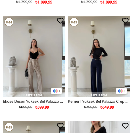
₺1.299,99
₺1.099,99
₺1.299,99
₺1.099,99
%14
%19
1
2
SEPETE EKLE
SEPETE EKLE
Ekose Desen Yüksek Bel Palazzo Pantolon Bej 2052
Kemerli Yüksek Bel Palazzo Crep Pantolon Lacivert 2024
₺699,99
₺599,99
₺799,99
₺649,99
%19