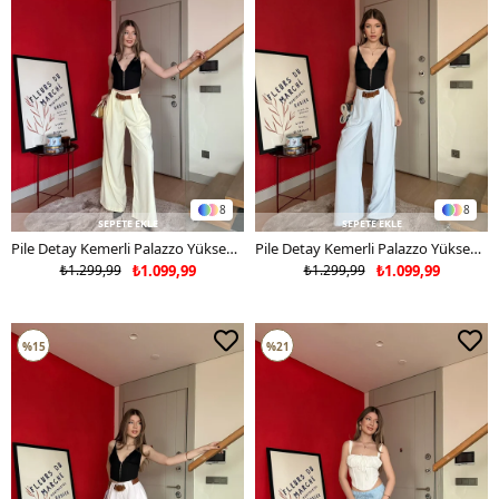
8
8
SEPETE EKLE
SEPETE EKLE
Pile Detay Kemerli Palazzo Yüksek Bel Pantolon Sarı 2081
Pile Detay Kemerli Palazzo Yüksek Bel Pantolon Mavi 2081
₺1.299,99
₺1.099,99
₺1.299,99
₺1.099,99
%15
%21