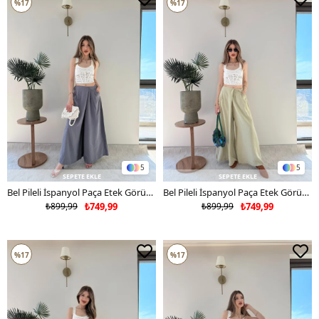
%17
%17
5
5
SEPETE EKLE
SEPETE EKLE
Bel Pileli İspanyol Paça Etek Görünümlü Tensel Pantolon Antrasit 2250
Bel Pileli İspanyol Paça Etek Görünümlü Tensel Pantolon Haki 2250
₺899,99
₺749,99
₺899,99
₺749,99
%17
%17