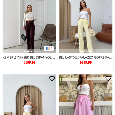
3
SEPETE EKLE
SEPETE EKLE
KEMERLİ YÜKSEK BEL İSPANYOL PAÇA DOUBLE KUMAŞ PANTOLON MÜRDÜM
BEL LASTİKLİ PALAZZO GOFRE PANTOLON SARI
₺599,99
₺399,99