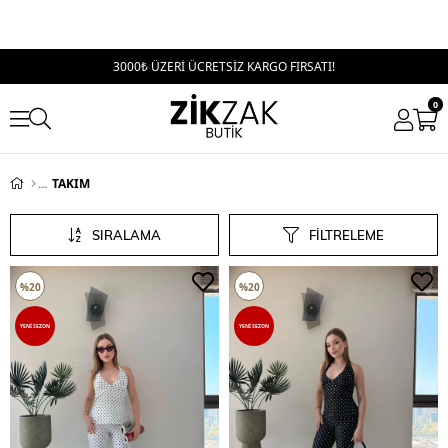
3000₺ ÜZERİ ÜCRETSİZ KARGO FIRSATI!
0
TAKIM
SIRALAMA
FILTRELEME
%20
%20
YENI SEZON
YENI SEZON