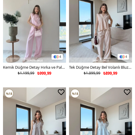
4
4
SEPETE EKLE
SEPETE EKLE
Kemik Düğme Detay Hırka ve Palazzo Pantolonlu Keten İkili Takım Pembe 2266
Tek Düğme Detay Bel Volanlı Bluz ve Pantolonlu Keten İkili Takım Bej 2265
₺1.199,99
₺999,99
₺1.099,99
₺899,99
%18
%18