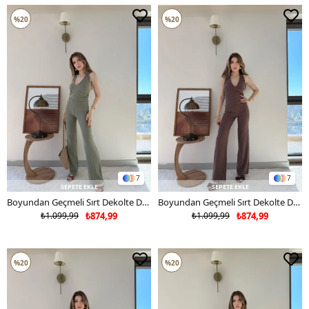
%20
%20
7
7
SEPETE EKLE
SEPETE EKLE
Boyundan Geçmeli Sırt Dekolte Detay Bluz ve Pantolonlu Gofre İkili Takım Haki 2325
Boyundan Geçmeli Sırt Dekolte Detay Bluz ve Pantolonlu Gofre İkili Takım Kahve 2325
₺1.099,99
₺874,99
₺1.099,99
₺874,99
%20
%20