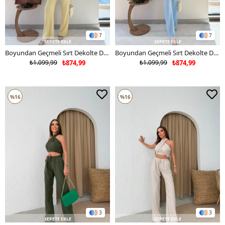
7
7
SEPETE EKLE
SEPETE EKLE
Boyundan Geçmeli Sırt Dekolte Detay Bluz ve Pantolonlu Gofre İkili Takım Sarı 2325
Boyundan Geçmeli Sırt Dekolte Detay Bluz ve Pantolonlu Gofre İkili Takım Mavi 2325
₺1.099,99
₺874,99
₺1.099,99
₺874,99
%16
%16
3
3
SEPETE EKLE
SEPETE EKLE