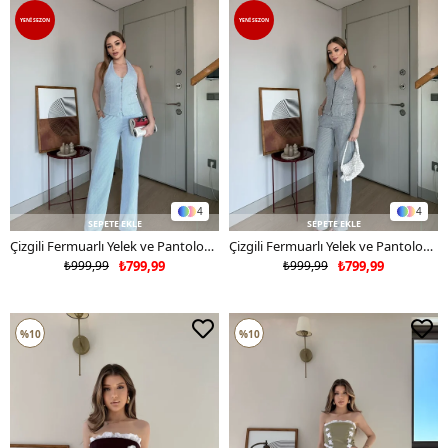
YENI SEZON
YENI SEZON
4
4
SEPETE EKLE
SEPETE EKLE
Çizgili Fermuarlı Yelek ve Pantolonlu Su Yolu İkili Takım Bebe Mavi 2360
Çizgili Fermuarlı Yelek ve Pantolonlu Su Yolu İkili Takım Siyah 2360
₺999,99
₺799,99
₺999,99
₺799,99
%10
%10