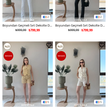
2
2
SEPETE EKLE
SEPETE EKLE
Boyundan Geçmeli Sırt Dekolte Detay Bluz ve Pantolonlu Puantiyeli Takım Beyaz 2380
Boyundan Geçmeli Sırt Dekolte Detay Bluz ve Pantolonlu Puantiyeli Takım Siyah 2380
₺999,99
₺799,99
₺999,99
₺799,99
%25
%25
YENI SEZON
YENI SEZON
5
5
SEPETE EKLE
SEPETE EKLE