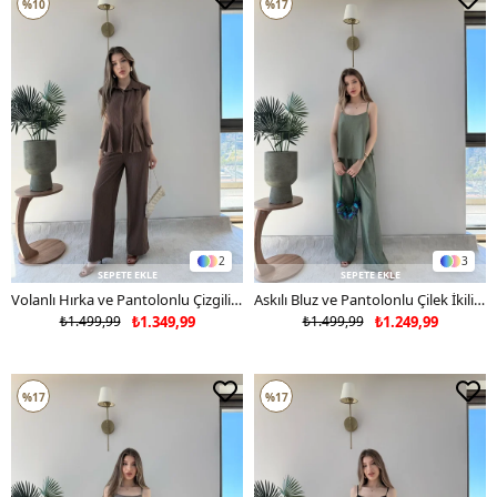
%10
%17
2
3
SEPETE EKLE
SEPETE EKLE
Volanlı Hırka ve Pantolonlu Çizgili İkili Takım Acı Kahve 2317
Askılı Bluz ve Pantolonlu Çilek İkili Takım Yeşil 2316
₺1.499,99
₺1.349,99
₺1.499,99
₺1.249,99
%17
%17