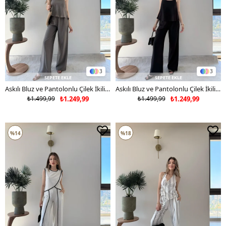
3
3
SEPETE EKLE
SEPETE EKLE
Askılı Bluz ve Pantolonlu Çilek İkili Takım Vizon 2316
Askılı Bluz ve Pantolonlu Çilek İkili Takım Siyah 2316
₺1.499,99
₺1.249,99
₺1.499,99
₺1.249,99
%14
%18