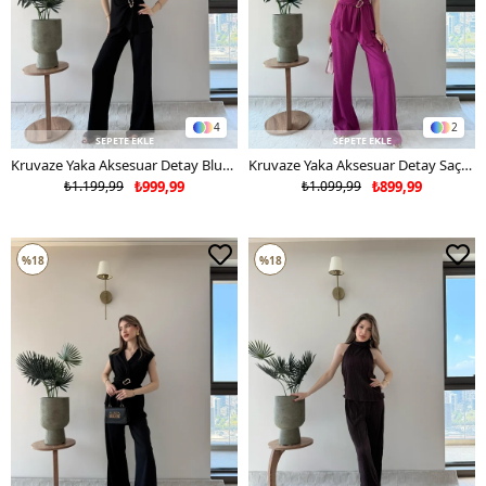
4
2
SEPETE EKLE
SEPETE EKLE
Kruvaze Yaka Aksesuar Detay Bluz ve Pantolonlu Modal İkili Takım Siyah 2277
Kruvaze Yaka Aksesuar Detay Saçaklı Bluz ve Pantolonlu Gofre İkili Takım Fuşya 2276
₺1.199,99
₺999,99
₺1.099,99
₺899,99
%18
%18