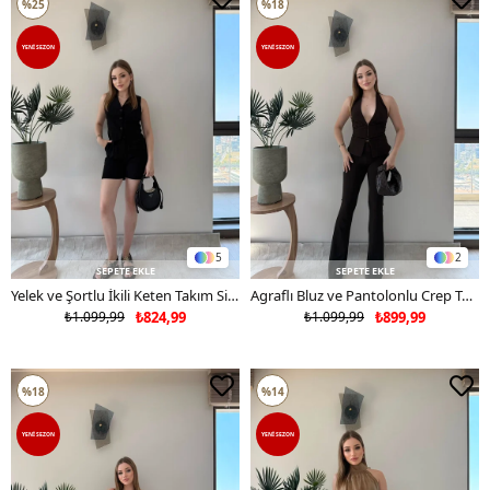
%25
%18
YENI SEZON
YENI SEZON
5
2
SEPETE EKLE
SEPETE EKLE
Yelek ve Şortlu İkili Keten Takım Siyah 2373
Agraflı Bluz ve Pantolonlu Crep Takım Acı Kahve 2363
₺1.099,99
₺824,99
₺1.099,99
₺899,99
%18
%14
YENI SEZON
YENI SEZON