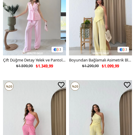
3
3
SEPETE EKLE
SEPETE EKLE
Çift Düğme Detay Yelek ve Pantolonlu Tensel Kumaş İkili Takım Pembe 2242
Boyundan Bağlamalı Asimetrik Bluz ve Pantolon Yırtmaçlı Keten İkili Takım Sarı 2211
₺1.599,99
₺1.349,99
₺1.299,99
₺1.099,99
%20
%20