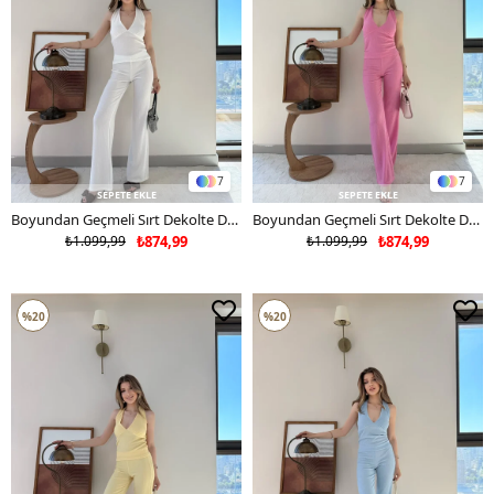
7
7
SEPETE EKLE
SEPETE EKLE
Boyundan Geçmeli Sırt Dekolte Detay Bluz ve Pantolonlu Gofre İkili Takım Beyaz 2325
Boyundan Geçmeli Sırt Dekolte Detay Bluz ve Pantolonlu Gofre İkili Takım Pembe 2325
₺1.099,99
₺874,99
₺1.099,99
₺874,99
%20
%20