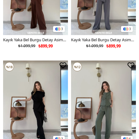
3
3
SEPETE EKLE
SEPETE EKLE
Kayık Yaka Bel Burgu Detay Asimetrik Bluz ve Pantolonlu Gofre İkili Takım Acı Kahve 2335
Kayık Yaka Bel Burgu Detay Asimetrik Bluz ve Pantolonlu Gofre İkili Takım Antrasit 2335
₺1.099,99
₺899,99
₺1.099,99
₺899,99
%18
%12
3
6