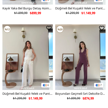
SEPETE EKLE
SEPETE EKLE
Kayık Yaka Bel Burgu Detay Asimetrik Bluz ve Pantolonlu Gofre İkili Takım Siyah 2335
Düğmeli Bel Kuşaklı Yelek ve Pantolonlu Keten İkili Takım Haki 2219
₺1.099,99
₺899,99
₺1.299,99
₺1.149,99
%12
%20
6
7
SEPETE EKLE
SEPETE EKLE
Düğmeli Bel Kuşaklı Yelek ve Pantolonlu Keten İkili Takım Beyaz 2219
Boyundan Geçmeli Sırt Dekolte Detay Bluz ve Pantolonlu Gofre İkili Takım Mürdüm 2325
₺1.299,99
₺1.149,99
₺1.099,99
₺874,99