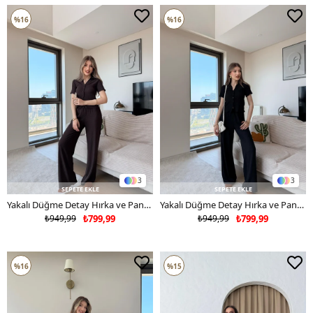
%16
%16
3
3
SEPETE EKLE
SEPETE EKLE
Yakalı Düğme Detay Hırka ve Pantolonlu Gofre İkili Takım Acı Kahve 2263
Yakalı Düğme Detay Hırka ve Pantolonlu Gofre İkili Takım Siyah 2263
₺949,99
₺799,99
₺949,99
₺799,99
%16
%15