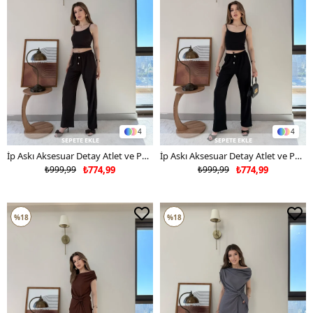
4
4
SEPETE EKLE
SEPETE EKLE
İp Askı Aksesuar Detay Atlet ve Pantolonlu Gofre İkili Takım Acı Kahve 2336
İp Askı Aksesuar Detay Atlet ve Pantolonlu Gofre İkili Takım Siyah 2336
₺999,99
₺774,99
₺999,99
₺774,99
%18
%18