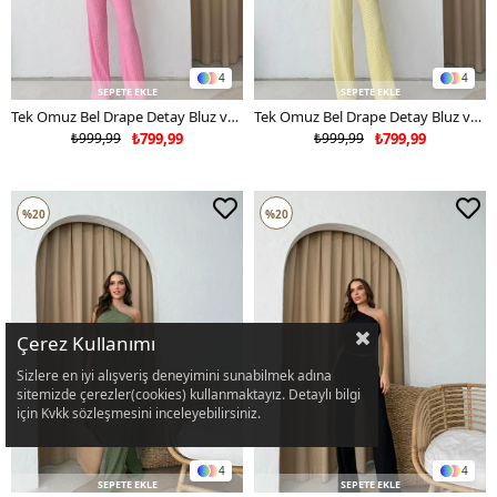
4
4
SEPETE EKLE
SEPETE EKLE
Tek Omuz Bel Drape Detay Bluz ve Pantolonlu Gofre İkili Takım Pembe 2225
Tek Omuz Bel Drape Detay Bluz ve Pantolonlu Gofre İkili Takım Sarı 2225
₺999,99
₺799,99
₺999,99
₺799,99
%20
%20
Çerez Kullanımı
Sizlere en iyi alışveriş deneyimini sunabilmek adına
sitemizde çerezler(cookies) kullanmaktayız. Detaylı bilgi
için Kvkk sözleşmesini inceleyebilirsiniz.
4
4
SEPETE EKLE
SEPETE EKLE