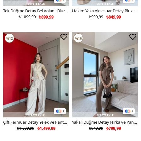
SEPETE EKLE
SEPETE EKLE
Tek Düğme Detay Bel Volanlı Bluz ve Pantolonlu Keten İkili Takım Pembe 2265
Hakim Yaka Aksesuar Detay Bluz ve Pantolonlu Keten İkili Takım Mürdüm 2124
₺1.099,99
₺899,99
₺999,99
₺849,99
%12
%16
3
3
SEPETE EKLE
SEPETE EKLE
Çift Fermuar Detay Yelek ve Pantolonlu Tensel İkili Takım Bej 2264
Yakalı Düğme Detay Hırka ve Pantolonlu Gofre İkili Takım Vizon 2263
₺1.699,99
₺1.499,99
₺949,99
₺799,99