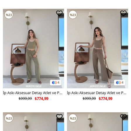
%23
%23
4
4
SEPETE EKLE
SEPETE EKLE
İp Askı Aksesuar Detay Atlet ve Pantolonlu Gofre İkili Takım Haki 2336
İp Askı Aksesuar Detay Atlet ve Pantolonlu Gofre İkili Takım Vizon 2336
₺999,99
₺774,99
₺999,99
₺774,99
%23
%23