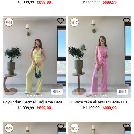
₺1.099,99
₺899,99
₺1.099,99
₺899,99
%18
%17
4
4
SEPETE EKLE
SEPETE EKLE
Boyundan Geçmeli Bağlama Detay Sırt Dekolte Bluz ve Pantolonlu Gofre İkili Takım Sarı 2300
Kruvaze Yaka Aksesuar Detay Bluz ve Pantolonlu Modal İkili Takım Pembe 2277
₺1.099,99
₺899,99
₺1.199,99
₺999,99
%17
%17