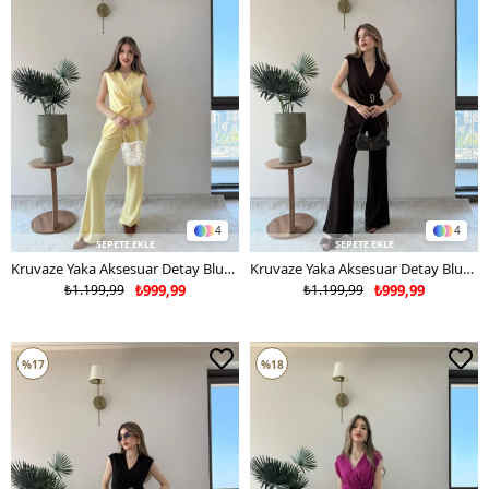
4
4
SEPETE EKLE
SEPETE EKLE
Kruvaze Yaka Aksesuar Detay Bluz ve Pantolonlu Modal İkili Takım Sarı 2277
Kruvaze Yaka Aksesuar Detay Bluz ve Pantolonlu Modal İkili Takım Acı Kahve 2277
₺1.199,99
₺999,99
₺1.199,99
₺999,99
%17
%18