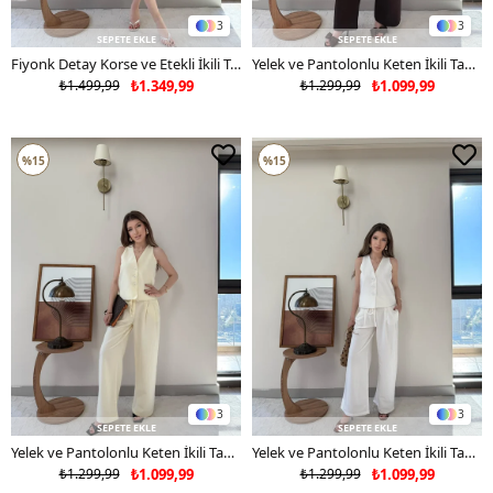
3
3
SEPETE EKLE
SEPETE EKLE
Fiyonk Detay Korse ve Etekli İkili Takım Siyah Beyaz 2352
Yelek ve Pantolonlu Keten İkili Takım Acı Kahve 2341
₺1.499,99
₺1.349,99
₺1.299,99
₺1.099,99
%15
%15
3
3
SEPETE EKLE
SEPETE EKLE
Yelek ve Pantolonlu Keten İkili Takım Açık Sarı 2341
Yelek ve Pantolonlu Keten İkili Takım Beyaz 2341
₺1.299,99
₺1.099,99
₺1.299,99
₺1.099,99