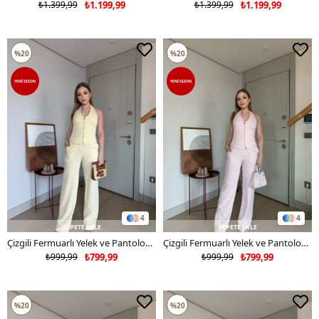
₺1.399,99
₺1.199,99
₺1.399,99
₺1.199,99
%20
%20
YENI SEZON
YENI SEZON
4
4
SEPETE EKLE
SEPETE EKLE
Çizgili Fermuarlı Yelek ve Pantolonlu Su Yolu İkili Takım Sarı 2360
Çizgili Fermuarlı Yelek ve Pantolonlu Su Yolu İkili Takım Pembe 2360
₺999,99
₺799,99
₺999,99
₺799,99
%20
%20