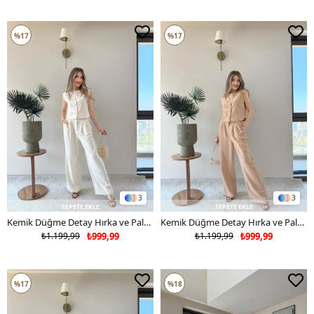
%17
%17
3
3
SEPETE EKLE
SEPETE EKLE
Kemik Düğme Detay Hırka ve Palazzo Pantolonlu Keten İkili Takım Taş 2266
Kemik Düğme Detay Hırka ve Palazzo Bel Lastikli Pantolonlu Keten İkili Takım Bej 2266
₺1.199,99
₺999,99
₺1.199,99
₺999,99
%17
%18