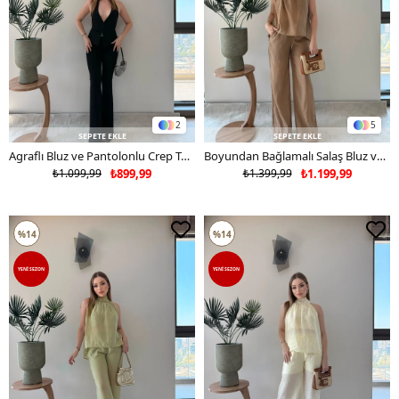
2
5
SEPETE EKLE
SEPETE EKLE
Agraflı Bluz ve Pantolonlu Crep Takım Siyah 2363
Boyundan Bağlamalı Salaş Bluz ve Pantolonlu İkili Keten Takım Kahve 2362
₺1.099,99
₺899,99
₺1.399,99
₺1.199,99
%14
%14
YENI SEZON
YENI SEZON