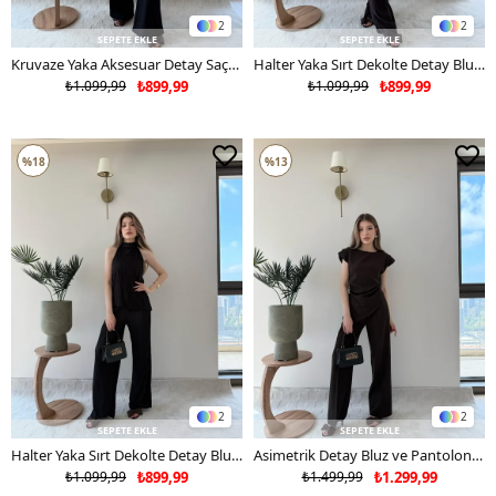
2
2
SEPETE EKLE
SEPETE EKLE
Kruvaze Yaka Aksesuar Detay Saçaklı Bluz ve Pantolonlu Gofre İkili Takım Siyah 2276
Halter Yaka Sırt Dekolte Detay Bluz ve Pantolonlu Pilise Takım Acı Kahve 2273
₺1.099,99
₺899,99
₺1.099,99
₺899,99
%18
%13
2
2
SEPETE EKLE
SEPETE EKLE
Halter Yaka Sırt Dekolte Detay Bluz ve Pantolonlu Pilise Takım Siyah 2273
Asimetrik Detay Bluz ve Pantolonlu Double Kumas İkili Takım Kahve 2272
₺1.099,99
₺899,99
₺1.499,99
₺1.299,99