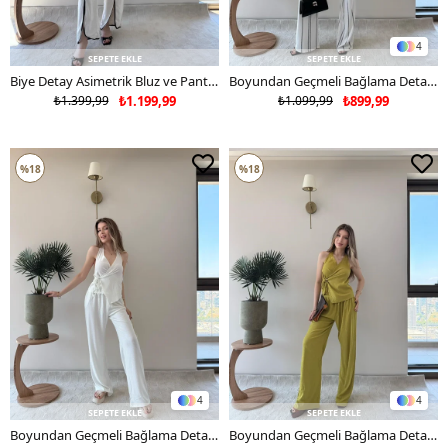
4
SEPETE EKLE
SEPETE EKLE
Biye Detay Asimetrik Bluz ve Pantolon Yırtmaçlı İkili Keten Takım Taş 2313
Boyundan Geçmeli Bağlama Detay Sırt Dekolte Bluz ve Pantolonlu Gofre İkili Takım Beyaz Desenli 2300
₺1.399,99
₺1.199,99
₺1.099,99
₺899,99
%18
%18
4
4
SEPETE EKLE
SEPETE EKLE
Boyundan Geçmeli Bağlama Detay Sırt Dekolte Bluz ve Pantolonlu Gofre İkili Takım Beyaz 2300
Boyundan Geçmeli Bağlama Detay Sırt Dekolte Bluz ve Pantolonlu Gofre İkili Takım Yağ Yeşili 2300