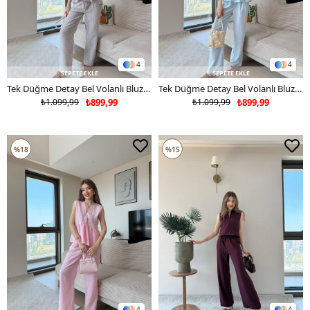
4
4
SEPETE EKLE
SEPETE EKLE
Tek Düğme Detay Bel Volanlı Bluz ve Pantolonlu Keten İkili Takım Gri 2265
Tek Düğme Detay Bel Volanlı Bluz ve Pantolonlu Keten İkili Takım Bebe Mavi 2265
₺1.099,99
₺899,99
₺1.099,99
₺899,99
%18
%15
4
4