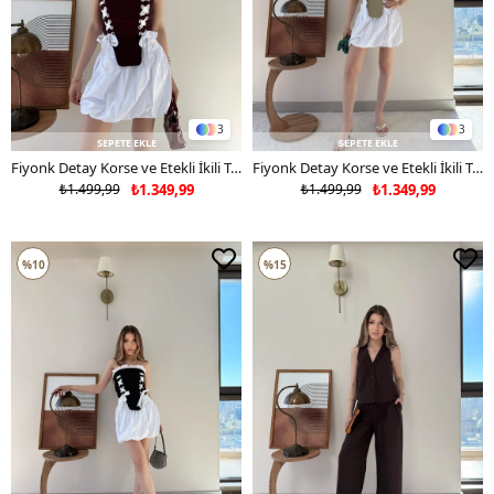
3
3
SEPETE EKLE
SEPETE EKLE
Fiyonk Detay Korse ve Etekli İkili Takım Mürdüm Beyaz 2352
Fiyonk Detay Korse ve Etekli İkili Takım Haki Beyaz 2352
₺1.499,99
₺1.349,99
₺1.499,99
₺1.349,99
%10
%15