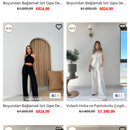
Boyundan Bağlamalı Sırt Gipe Detay Bluz ve Pantolonlu Keten İkili Takım Haki 2321
Boyundan Bağlamalı Sırt Gipe Detay Bluz ve Pantolonlu Keten İkili Takım Taş 2321
₺1.099,99
₺924,99
₺1.099,99
₺924,99
%16
%10
3
2
SEPETE EKLE
SEPETE EKLE
Boyundan Bağlamalı Sırt Gipe Detay Bluz ve Pantolonlu Keten İkili Takım Siyah 2321
Volanlı Hırka ve Pantolonlu Çizgili İkili Takım Bej 2317
₺1.099,99
₺924,99
₺1.499,99
₺1.349,99