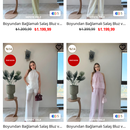
5
5
SEPETE EKLE
SEPETE EKLE
Boyundan Bağlamalı Salaş Bluz ve Pantolonlu İkili Keten Takım Haki 2362
Boyundan Bağlamalı Salaş Bluz ve Pantolonlu İkili Keten Takım Sarı 2362
₺1.399,99
₺1.199,99
₺1.399,99
₺1.199,99
%14
%14
YENI SEZON
YENI SEZON
5
5
SEPETE EKLE
SEPETE EKLE
Boyundan Bağlamalı Salaş Bluz ve Pantolonlu İkili Keten Takım Beyaz 2362
Boyundan Bağlamalı Salaş Bluz ve Pantolonlu İkili Keten Takım Pembe 2362