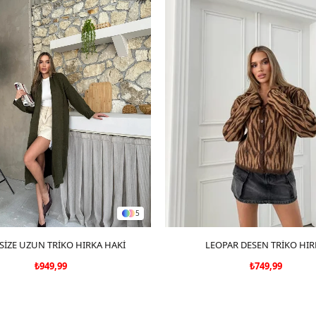
5
SİZE UZUN TRİKO HIRKA HAKİ
SEPETE EKLE
LEOPAR DESEN TRİKO HIR
SEPETE EKLE
₺949,99
₺749,99