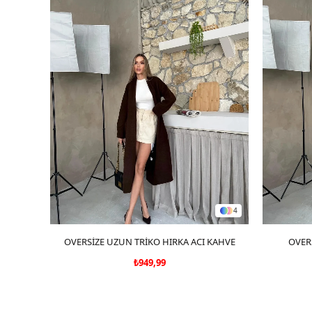
4
OVERSİZE UZUN TRİKO HIRKA ACI KAHVE
SEPETE EKLE
OVER
₺949,99