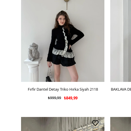
Fırfır Dantel Detay Triko Hırka Siyah 2118
SEPETE EKLE
BAKLAVA D
₺999,99
₺849,99