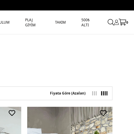
PLAJ
500₺
ULUM
TAKIM
0
GİYİM
ALTI
Fiyata Göre (Azalan)