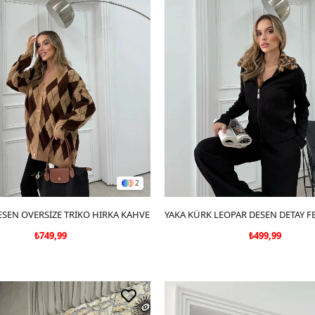
2
ESEN OVERSİZE TRİKO HIRKA KAHVE
SEPETE EKLE
SEPETE EKLE
₺749,99
₺499,99