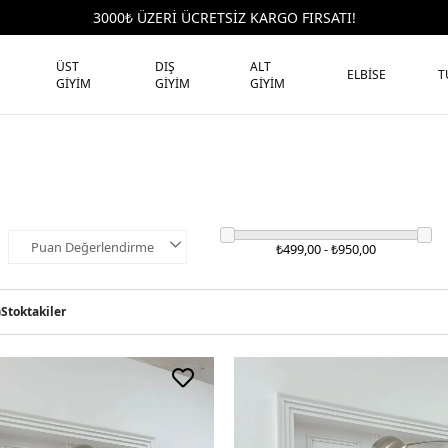
3000₺ ÜZERİ ÜCRETSİZ KARGO FIRSATI!
ÜST
DIŞ
ALT
ELBİSE
T
GİYİM
GİYİM
GİYİM
Puan Değerlendirme
₺499,00 - ₺950,00
)
Stoktakiler