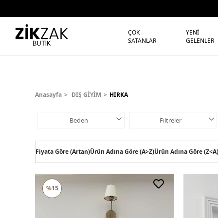
ÇOK
YENİ
SATANLAR
GELENLER
Anasayfa
DIŞ GİYİM
HIRKA
Beden
Filtreler
Fiyata Göre (Artan)
Ürün Adına Göre (A>Z)
Ürün Adına Göre (Z<A
%15