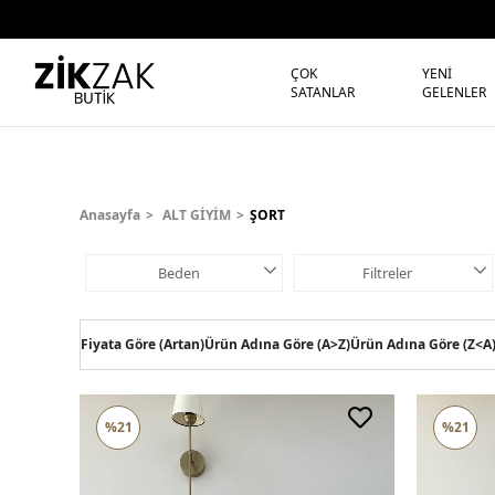
ÇOK
YENİ
SATANLAR
GELENLER
Anasayfa
ALT GİYİM
ŞORT
Beden
Filtreler
Fiyata Göre (Artan)
Ürün Adına Göre (A>Z)
Ürün Adına Göre (Z<A
%21
%21