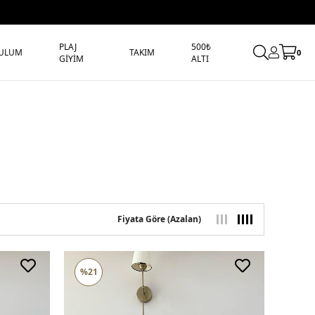
PLAJ
500₺
ULUM
TAKIM
0
GİYİM
ALTI
Fiyata Göre (Azalan)
%21