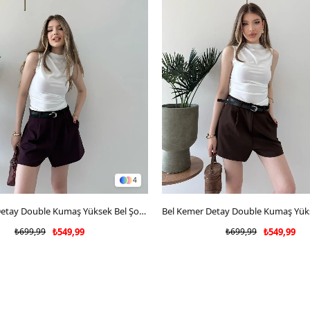
4
SEPETE EKLE
Bel Kemer Detay Double Kumaş Yüksek Bel Şort Mürdüm 2228
SEPETE EKLE
₺699,99
₺549,99
₺699,99
₺549,99