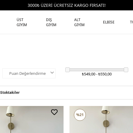
3000₺ ÜZERİ ÜCRETSİZ KARGO FIRSATI!
ÜST
DIŞ
ALT
ELBİSE
T
GİYİM
GİYİM
GİYİM
Puan Değerlendirme
₺549,00 - ₺550,00
)
Stoktakiler
%21