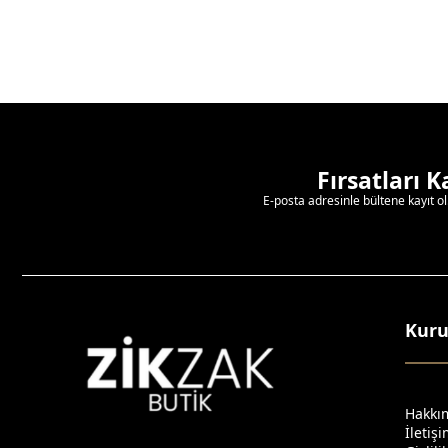
Fırsatları 
E-posta adresinle bültene kayıt o
Kur
Hakkı
İletiş