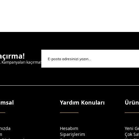
Kaçırma!
l. Kampanyaları kaçırma!
umsal
Yardım Konuları
Ürün
mızda
Hesabım
Yeni G
im
Siparişlerim
Çok Sa