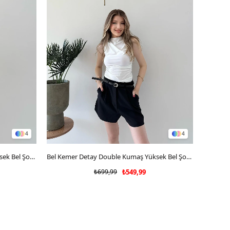
4
4
Bel Kemer Detay Double Kumaş Yüksek Bel Şort Acı Kahve 2228
SEPETE EKLE
Bel Kemer Detay Double Kumaş Yüksek Bel Şort Siyah 2228
₺699,99
₺549,99