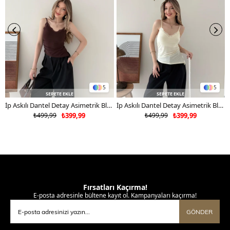
5
5
SEPETE EKLE
SEPETE EKLE
İp Askılı Dantel Detay Asimetrik Bluz Kahverengi 2181
İp Askılı Dantel Detay Asimetrik Bluz Sarı 2181
₺499,99
₺399,99
₺499,99
₺399,99
Fırsatları Kaçırma!
E-posta adresinle bültene kayıt ol. Kampanyaları kaçırma!
GÖNDER