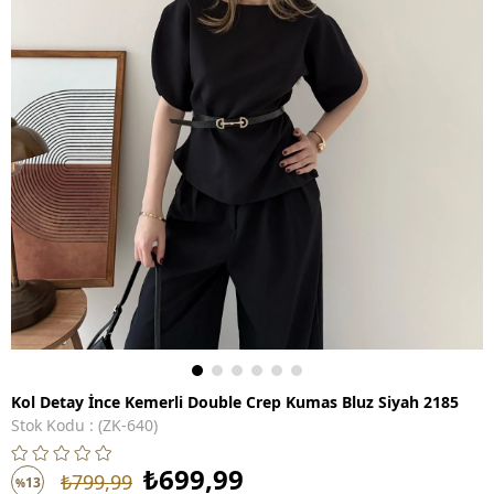
Kol Detay İnce Kemerli Double Crep Kumas Bluz Siyah 2185
Stok Kodu
(ZK-640)
₺699,99
₺799,99
13
%