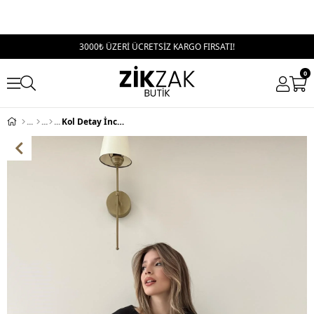
3000₺ ÜZERİ ÜCRETSİZ KARGO FIRSATI!
0
Kol Detay İnce Kemerli Double Crep Kumas Bluz Siyah 2185