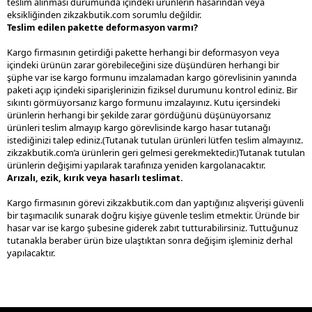
teslim alınması durumunda içindeki ürünlerin hasarından veya
eksikliğinden zikzakbutik.com sorumlu değildir.
Teslim edilen pakette deformasyon varmı?
Kargo firmasının getirdiği pakette herhangi bir deformasyon veya
içindeki ürünün zarar görebileceğini size düşündüren herhangi bir
şüphe var ise kargo formunu imzalamadan kargo görevlisinin yanında
paketi açıp içindeki siparişlerinizin fiziksel durumunu kontrol ediniz. Bir
sıkıntı görmüyorsanız kargo formunu imzalayınız. Kutu içersindeki
ürünlerin herhangi bir şekilde zarar gördüğünü düşünüyorsanız
ürünleri teslim almayıp kargo görevlisinde kargo hasar tutanağı
istediğinizi talep ediniz.(Tutanak tutulan ürünleri lütfen teslim almayınız.
zikzakbutik.com’a ürünlerin geri gelmesi gerekmektedir.)Tutanak tutulan
ürünlerin değişimi yapılarak tarafınıza yeniden kargolanacaktır.
Arızalı, ezik, kırık veya hasarlı teslimat.
Kargo firmasının görevi zikzakbutik.com dan yaptığınız alışverişi güvenli
bir taşımacılık sunarak doğru kişiye güvenle teslim etmektir. Üründe bir
hasar var ise kargo şubesine giderek zabıt tutturabilirsiniz. Tuttuğunuz
tutanakla beraber ürün bize ulaştıktan sonra değişim işleminiz derhal
yapılacaktır.