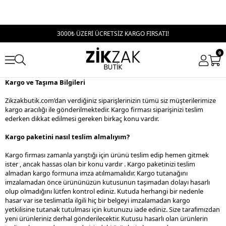
3000₺ ÜZERİ ÜCRETSİZ KARGO FIRSATI!
0
Kargo ve Taşıma Bilgileri
Zikzakbutik.com’dan verdiğiniz siparişlerinizin tümü siz müşterilerimize
kargo aracılığı ile gönderilmektedir. Kargo firması siparişinizi teslim
ederken dikkat edilmesi gereken birkaç konu vardır.
Kargo paketini nasıl teslim almalıyım?
Kargo firması zamanla yarıştığı için ürünü teslim edip hemen gitmek
ister , ancak hassas olan bir konu vardır . Kargo paketinizi teslim
almadan kargo formuna imza atılmamalıdır. Kargo tutanağını
imzalamadan önce ürününüzün kutusunun taşımadan dolayı hasarlı
olup olmadığını lütfen kontrol ediniz. Kutuda herhangi bir nedenle
hasar var ise teslimatla ilgili hiç bir belgeyi imzalamadan kargo
yetkilisine tutanak tutulması için kutunuzu iade ediniz. Size tarafımızdan
yeni ürünleriniz derhal gönderilecektir. Kutusu hasarlı olan ürünlerin