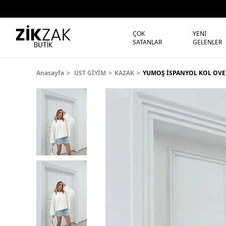
ÇOK
YENİ
SATANLAR
GELENLER
Anasayfa
ÜST GİYİM
KAZAK
YUMOŞ İSPANYOL KOL OVER