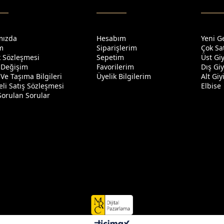
mızda
Hesabım
Yeni G
im
Siparişlerim
Çok Sa
ik Sözleşmesi
Sepetim
Üst Gi
 Değişim
Favorilerim
Dış Gi
Ve Taşıma Bilgileri
Üyelik Bilgilerim
Alt Gi
li Satış Sözleşmesi
Elbise
Sorulan Sorular