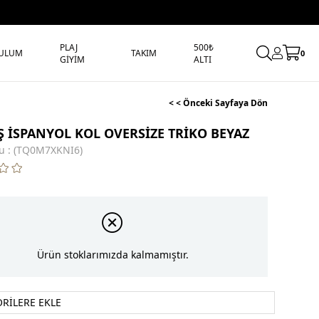
PLAJ
500₺
ULUM
TAKIM
0
GİYİM
ALTI
< < Önceki Sayfaya Dön
 İSPANYOL KOL OVERSİZE TRİKO BEYAZ
u
(TQ0M7XKNI6)
Ürün stoklarımızda kalmamıştır.
ORILERE EKLE