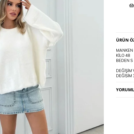
ÜRÜN ÖZ
MANKEN 
KİLO 48
BEDEN S
DEĞİŞİM 
DEĞİŞİM 
KARGO AL
YORUML
KULLANI
30 DEREC
TERS CEV
CİFT REN
DERİ SÜ
TERCİH E