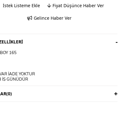
İstek Listeme Ekle
Fiyat Düşünce Haber Ver
Gelince Haber Ver
ELLIKLERI
BOY 165
VAR İADE YOKTUR
3 İŞ GÜNÜDÜR
ICIYA AİTTİR
AR
(0)
M TALİMATI
E YIKANIR
İRİP YIKAYINIZ
KLİ ÜRÜNLERDE YIKAMA MENDİLİ KULLANINIZ
ET ÜRÜNLERİ MAKİNEDE YIKAMAYINIZ KURU TEMİZLEME
DİNİZ