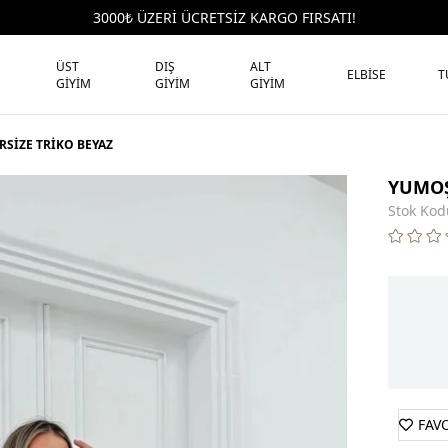
3000₺ ÜZERİ ÜCRETSİZ KARGO FIRSATI!
ÜST
DIŞ
ALT
ELBİSE
T
GİYİM
GİYİM
GİYİM
SİZE TRİKO BEYAZ
YUMOŞ
Stok Kod
FAV