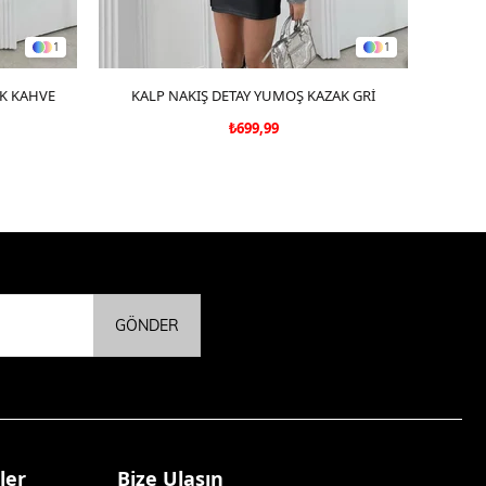
1
1
AK KAHVE
KALP NAKIŞ DETAY YUMOŞ KAZAK GRİ
SEPETE EKLE
₺699,99
GÖNDER
ler
Bize Ulaşın