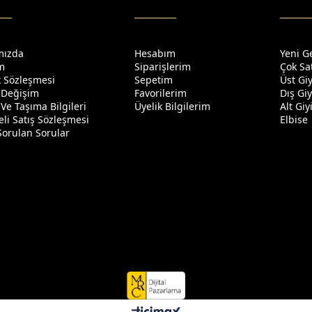
mızda
Hesabım
Yeni G
im
Siparişlerim
Çok Sa
ik Sözleşmesi
Sepetim
Üst Gi
 Değişim
Favorilerim
Dış Gi
Ve Taşıma Bilgileri
Üyelik Bilgilerim
Alt Gi
li Satış Sözleşmesi
Elbise
Sorulan Sorular