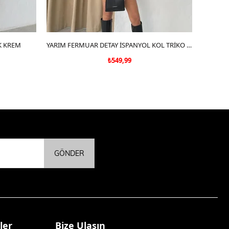
K KREM
SEPETE EKLE
YARIM FERMUAR DETAY İSPANYOL KOL TRİKO SİYAH
LEOPA
₺549,99
GÖNDER
ler
Bize Ulaşın