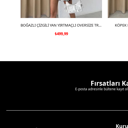
SEPETE EKLE
BOĞAZLI ÇİZGİLİ YAN YIRTMAÇLI OVERSİZE TRİKO KAZAK SİYAH
KÖPEK 
₺499,99
Fırsatları 
E-posta adresinle bültene kayıt o
Kur