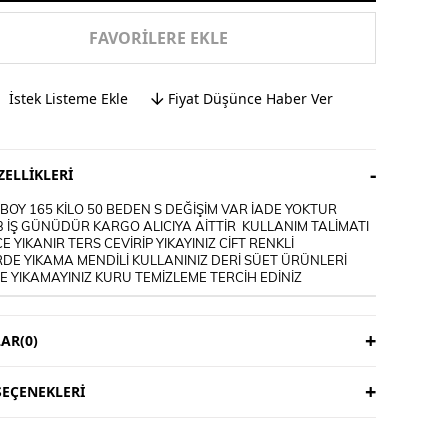
FAVORILERE EKLE
İstek Listeme Ekle
Fiyat Düşünce Haber Ver
ELLIKLERI
OY 165 KİLO 50 BEDEN S DEĞİŞİM VAR İADE YOKTUR
3 İŞ GÜNÜDÜR KARGO ALICIYA AİTTİR KULLANIM TALİMATI
E YIKANIR TERS CEVİRİP YIKAYINIZ CİFT RENKLİ
DE YIKAMA MENDİLİ KULLANINIZ DERİ SÜET ÜRÜNLERİ
 YIKAMAYINIZ KURU TEMİZLEME TERCİH EDİNİZ
AR
(0)
EÇENEKLERI