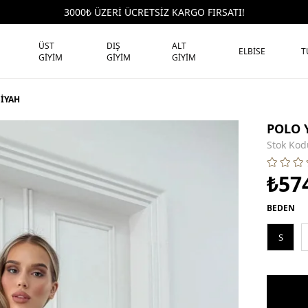
3000₺ ÜZERİ ÜCRETSİZ KARGO FIRSATI!
ÜST
DIŞ
ALT
ELBİSE
T
GİYİM
GİYİM
GİYİM
SİYAH
POLO 
Stok Kod
₺57
BEDEN
S