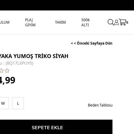
PLAJ
500₺
ULUM
TAKIM
0
GİYİM
ALTI
< < Önceki Sayfaya Dön
YAKA YUMOŞ TRİKO SİYAH
u
(8Q17LXPUY0)
4,99
M
L
Beden Tablosu