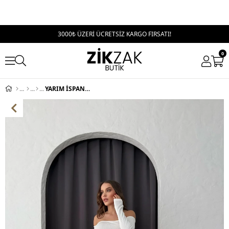
3000₺ ÜZERİ ÜCRETSİZ KARGO FIRSATI!
0
YARIM İSPANYOL PAÇA YÜKSEK BEL PANTOLON GRİ