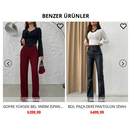
Kullanım Talimatı
30 derecede yıkayınız.
BENZER ÜRÜNLER
Ters çevirerek yıkayınız.
Çift renkli ürünlerde yıkama mendili kullanınız.
Deri ve süet ürünleri makinede yıkamayınız, kuru temizleme
tercih ediniz.
SEPETE EKLE
SEPETE EKLE
GOFRE YÜKSEK BEL YARIM İSPANYOL PAÇA PANTOLON BORDO
BOL PAÇA DERİ PANTOLON SİYAH
₺399,99
₺499,99