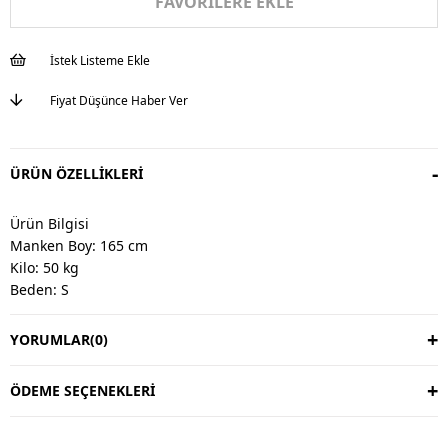
FAVORILERE EKLE
İstek Listeme Ekle
Fiyat Düşünce Haber Ver
ÜRÜN ÖZELLIKLERI
Ürün Bilgisi
Manken Boy: 165 cm
Kilo: 50 kg
Beden: S
YORUMLAR
(0)
Değişim & İade
Değişim vardır, iade yoktur.
Değişim süresi 3 iş günüdür.
ÖDEME SEÇENEKLERI
Kargo alıcıya aittir.