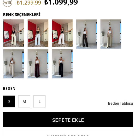
₺1.099,99
₺1.299,99
15
%
İndirim
RENK SEÇENEKLERİ
BEDEN
S
M
L
Beden Tablosu