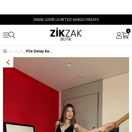
3000₺ ÜZERİ ÜCRETSİZ KARGO FIRSATI!
0
Pile Detay Kemerli Palazzo Yüksek Bel Pantolon Toz Pembe 2081