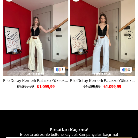
tercih ediniz.
8
8
SEPETE EKLE
SEPETE EKLE
Pile Detay Kemerli Palazzo Yüksek Bel Pantolon Sarı 2081
Pile Detay Kemerli Palazzo Yüksek Bel Pantolon Mavi 2081
₺1.299,99
₺1.099,99
₺1.299,99
₺1.099,99
Fırsatları Kaçırma!
E-posta adresinle bültene kayıt ol. Kampanyaları kaçırma!