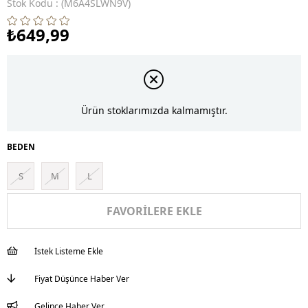
Stok Kodu
(M6A4SLWN9V)
₺649,99
Ürün stoklarımızda kalmamıştır.
BEDEN
S
M
L
FAVORILERE EKLE
İstek Listeme Ekle
Fiyat Düşünce Haber Ver
Gelince Haber Ver