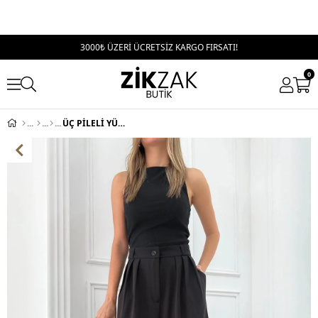
3000₺ ÜZERİ ÜCRETSİZ KARGO FIRSATI!
0
ÜÇ PİLELİ YÜKSEK BEL PALAZZO PANTOLON SİYAH