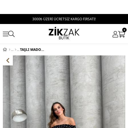
3000₺ ÜZERİ ÜCRETSİZ KARGO FIRSATI!
0
TAŞLI MADONNA YAKA UZUN SANDY ELBİSE SİYAH