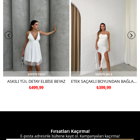
tercih ediniz.
SEPETE EKLE
SEPETE EKLE
ASKILI TÜL DETAY ELBİSE BEYAZ
ETEK SAÇAKLI BOYUNDAN BAĞLAMALI TÜL ASTARLI ELBİSE BEYAZ
₺499,99
₺399,99
Fırsatları Kaçırma!
E-posta adresinle bültene kayıt ol. Kampanyaları kaçırma!