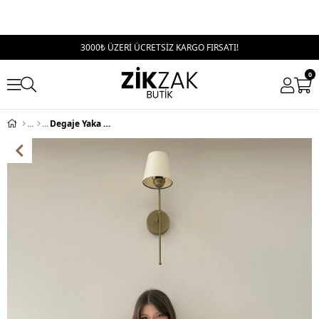
3000₺ ÜZERİ ÜCRETSİZ KARGO FIRSATI!
0
Degaje Yaka Sırt Ve Yaka Dantel Detay Mini Sandy Elbise Bordo 2104