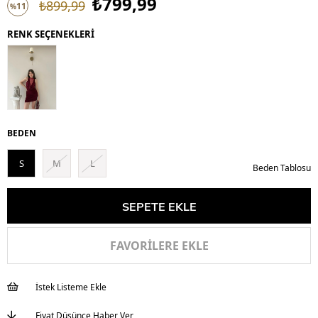
₺799,99
₺899,99
11
%
İndirim
RENK SEÇENEKLERİ
BEDEN
S
M
L
Beden Tablosu
FAVORILERE EKLE
İstek Listeme Ekle
Fiyat Düşünce Haber Ver