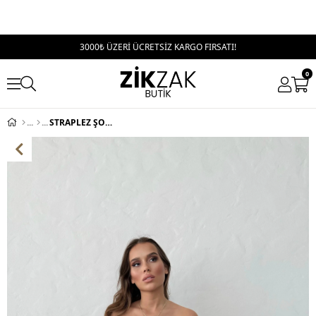
3000₺ ÜZERİ ÜCRETSİZ KARGO FIRSATI!
0
STRAPLEZ ŞORTLU SİMLİ ELBİSE LACİVERT