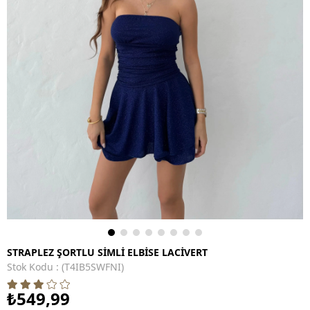
STRAPLEZ ŞORTLU SİMLİ ELBİSE LACİVERT
Stok Kodu
(T4IB5SWFNI)
₺549,99