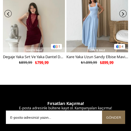
1
4
SEPETE EKLE
SEPETE EKLE
Degaje Yaka Sırt Ve Yaka Dantel Detay Mini Sandy Elbise Bordo 2104
Kare Yaka Uzun Sandy Elbise Mavi 2102
₺899,99
₺799,99
₺1.099,99
₺899,99
Fırsatları Kaçırma!
E-posta adresinle bültene kayıt ol. Kampanyaları kaçırma!
GÖNDER