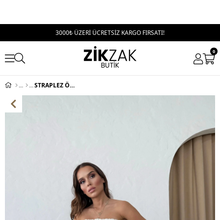
3000₺ ÜZERİ ÜCRETSİZ KARGO FIRSATI!
0
STRAPLEZ ÖN BAĞCIKLI MİNİ ELBİSE SARI