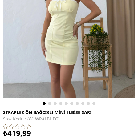
STRAPLEZ ÖN BAĞCIKLI MİNİ ELBİSE SARI
Stok Kodu
(W1WRALBHPG)
₺419,99