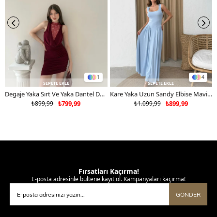
1
4
SEPETE EKLE
SEPETE EKLE
Degaje Yaka Sırt Ve Yaka Dantel Detay Mini Sandy Elbise Bordo 2104
Kare Yaka Uzun Sandy Elbise Mavi 2102
₺899,99
₺799,99
₺1.099,99
₺899,99
Fırsatları Kaçırma!
E-posta adresinle bültene kayıt ol. Kampanyaları kaçırma!
GÖNDER