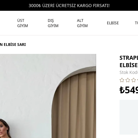
3000₺ ÜZERİ ÜCRETSİZ KARGO FIRSATI!
ÜST
DIŞ
ALT
ELBİSE
T
GİYİM
GİYİM
GİYİM
N ELBİSE SARI
STRAP
ELBİSE
Stok Kod
₺54