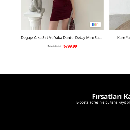
1
SEPETE EKLE
Degaje Yaka Sırt Ve Yaka Dantel Detay Mini Sandy Elbise Bordo 2104
Kare Ya
₺899,99
₺799,99
Fırsatları 
E-posta adresinle bültene kayıt o