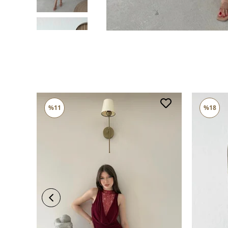
%11
%18