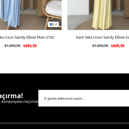
4
ka Uzun Sandy Elbise Mavi 2102
SEPETE EKLE
Kare Yaka Uzun Sandy Elbise Sa
SEPETE EKLE
₺1.099,99
₺899,99
₺1.099,99
₺899,99
Kaçırma!
l. Kampanyaları kaçırma!