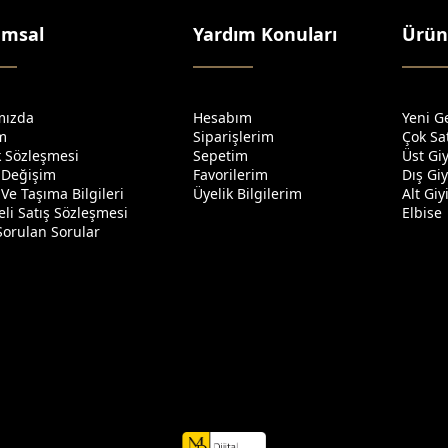
umsal
Yardım Konuları
Ürün
mızda
Hesabım
Yeni G
im
Siparişlerim
Çok Sa
ik Sözleşmesi
Sepetim
Üst Gi
 Değişim
Favorilerim
Dış Gi
Ve Taşıma Bilgileri
Üyelik Bilgilerim
Alt Gi
li Satış Sözleşmesi
Elbise
Sorulan Sorular