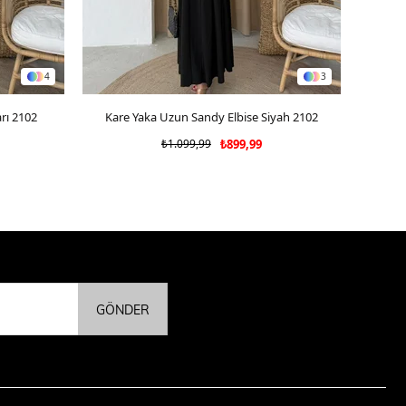
4
3
rı 2102
Kare Yaka Uzun Sandy Elbise Siyah 2102
SEPETE EKLE
₺1.099,99
₺899,99
GÖNDER