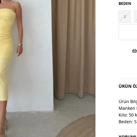
BEDEN
S
ÜRÜN ÖZ
Ürün Bilg
Manken 
Kilo: 50 
Beden: S
YORUML