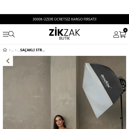
3000₺ ÜZERİ ÜCRETSİZ KARGO FIRSATI!
0
SAÇAKLI STRAPLEZ AKSESUAR DETAY UZUN ELBİSE BEYAZ