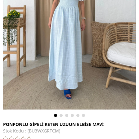
PONPONLU GİPELİ KETEN UZUUN ELBİSE MAVİ
Stok Kodu
(BU3WXGRTCM)