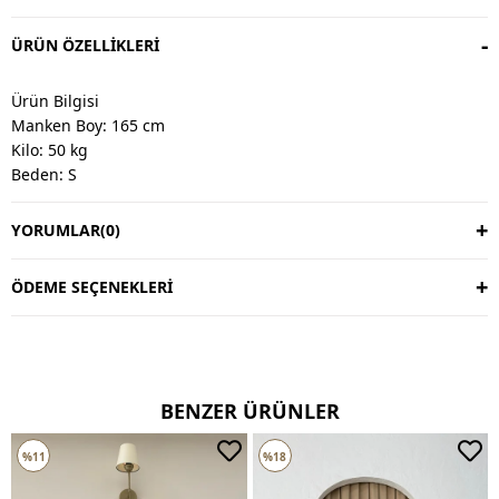
ÜRÜN ÖZELLIKLERI
Ürün Bilgisi
Manken Boy: 165 cm
Kilo: 50 kg
Beden: S
YORUMLAR
(0)
Değişim & İade
Değişim vardır, iade yoktur.
Değişim süresi 3 iş günüdür.
ÖDEME SEÇENEKLERI
Kargo alıcıya aittir.
Kullanım Talimatı
30 derecede yıkayınız.
BENZER ÜRÜNLER
Ters çevirerek yıkayınız.
Çift renkli ürünlerde yıkama mendili kullanınız.
Deri ve süet ürünleri makinede yıkamayınız, kuru temizleme
%11
%18
tercih ediniz.