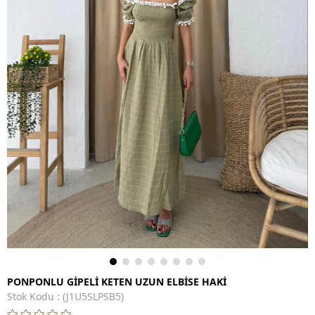
PONPONLU GİPELİ KETEN UZUN ELBİSE HAKİ
Stok Kodu
(J1U5SLPSB5)