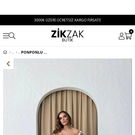
3000₺ ÜZERİ ÜCRETSİZ KARGO FIRSATI!
0
PONPONLU GİPELİ KETEN UZUN ELBİSE HAKİ