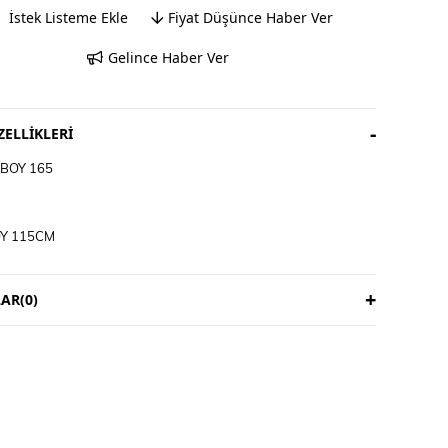
İstek Listeme Ekle
Fiyat Düşünce Haber Ver
Gelince Haber Ver
ELLIKLERI
BOY 165
Y 115CM
VAR İADE YOKTUR
3 İŞ GÜNÜDÜR
AR
(0)
ICIYA AİTTİR
M TALİMATI
E YIKANIR
İRİP YIKAYINIZ
KLİ ÜRÜNLERDE YIKAMA MENDİLİ KULLANINIZ
ET ÜRÜNLERİ MAKİNEDE YIKAMAYINIZ KURU TEMİZLEME
DİNİZ