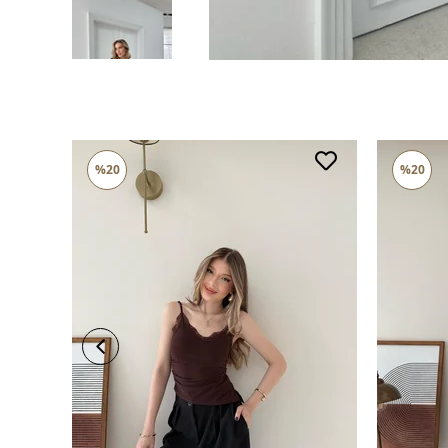
%20
%20