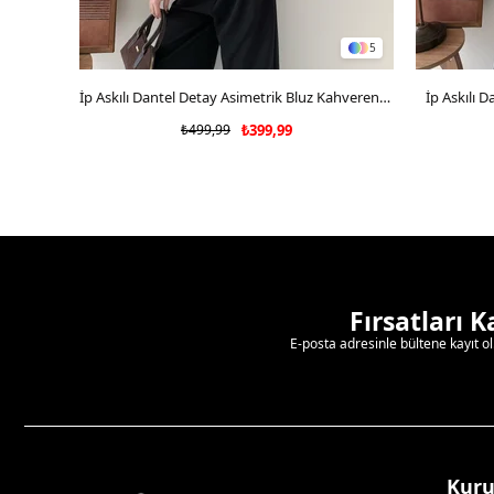
5
SEPETE EKLE
İp Askılı Dantel Detay Asimetrik Bluz Kahverengi 2181
İp Askılı 
₺499,99
₺399,99
Fırsatları 
E-posta adresinle bültene kayıt o
Kur