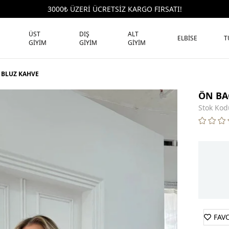
3000₺ ÜZERİ ÜCRETSİZ KARGO FIRSATI!
ÜST
DIŞ
ALT
ELBİSE
T
GİYİM
GİYİM
GİYİM
 BLUZ KAHVE
ÖN BA
Stok Kod
FAV