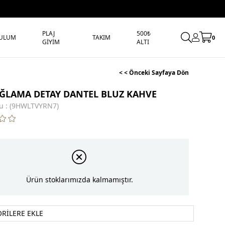
PLAJ
500₺
ULUM
TAKIM
0
GİYİM
ALTI
< < Önceki Sayfaya Dön
ĞLAMA DETAY DANTEL BLUZ KAHVE
u
(9HWLTVYRN7)
Ürün stoklarımızda kalmamıştır.
ORILERE EKLE