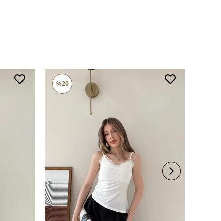
%20
%17