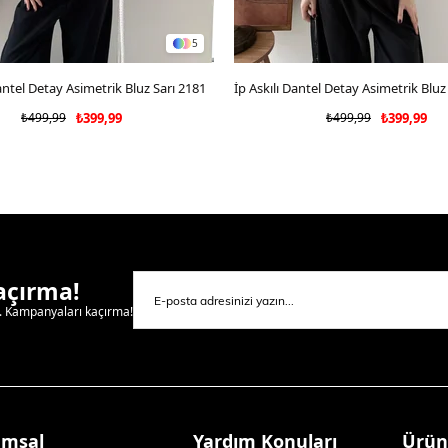
5
Dantel Detay Asimetrik Bluz Sarı 2181
SEPETE EKLE
SEPETE EKLE
₺499,99
₺399,99
₺499,99
₺399,99
Kaçırma!
l. Kampanyaları kaçırma!
umsal
Yardım Konuları
Ürün