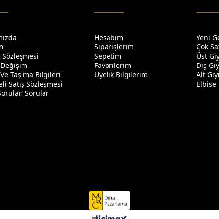
mızda
Hesabım
Yeni G
im
Siparişlerim
Çok Sa
ik Sözleşmesi
Sepetim
Üst Gi
 Değişim
Favorilerim
Dış Gi
Ve Taşıma Bilgileri
Üyelik Bilgilerim
Alt Gi
li Satış Sözleşmesi
Elbise
Sorulan Sorular