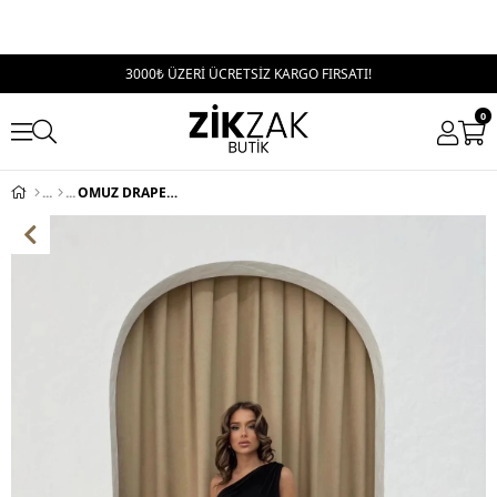
3000₺ ÜZERİ ÜCRETSİZ KARGO FIRSATI!
0
OMUZ DRAPELİ SANDY UZUN YIRTMAÇLI ELBİSE SİYAH