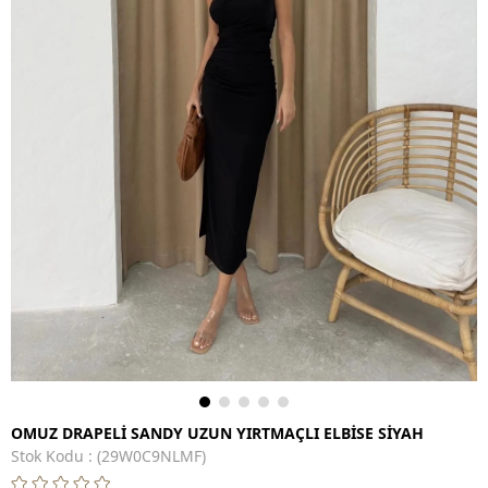
OMUZ DRAPELİ SANDY UZUN YIRTMAÇLI ELBİSE SİYAH
Stok Kodu
(29W0C9NLMF)