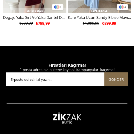
1
4
SEPETE EKLE
SEPETE EKLE
Degaje Yaka Sırt Ve Yaka Dantel Detay Mini Sandy Elbise Bordo 2104
Kare Yaka Uzun Sandy Elbise Mavi 2102
₺899,99
₺799,99
₺1.099,99
₺899,99
Fırsatları Kaçırma!
E-posta adresinle bültene kayıt ol. Kampanyaları kaçırma!
GÖNDER