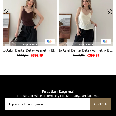
5
5
SEPETE EKLE
SEPETE EKLE
İp Askılı Dantel Detay Asimetrik Bluz Kahverengi 2181
İp Askılı Dantel Detay Asimetrik Bluz Sarı 2181
₺499,99
₺399,99
₺499,99
₺399,99
Fırsatları Kaçırma!
E-posta adresinle bültene kayıt ol. Kampanyaları kaçırma!
GÖNDER