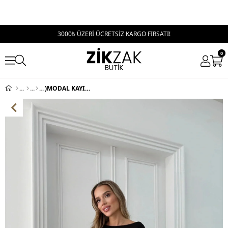
3000₺ ÜZERİ ÜCRETSİZ KARGO FIRSATI!
0
)MODAL KAYIK YAKA BLUZ SİYAH