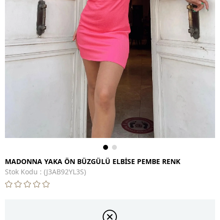
MADONNA YAKA ÖN BÜZGÜLÜ ELBİSE PEMBE RENK
Stok Kodu
(J3AB92YL3S)