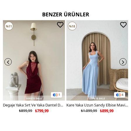
BENZER ÜRÜNLER
%11
%18
1
4
SEPETE EKLE
SEPETE EKLE
Degaje Yaka Sırt Ve Yaka Dantel Detay Mini Sandy Elbise Bordo 2104
Kare Yaka Uzun Sandy Elbise Mavi 2102
₺899,99
₺799,99
₺1.099,99
₺899,99