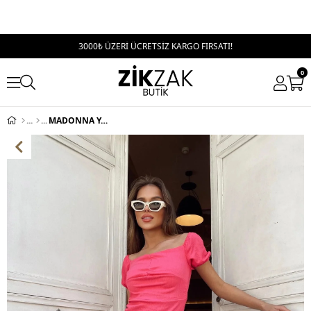
3000₺ ÜZERİ ÜCRETSİZ KARGO FIRSATI!
0
MADONNA YAKA ÖN BÜZGÜLÜ ELBİSE PEMBE RENK