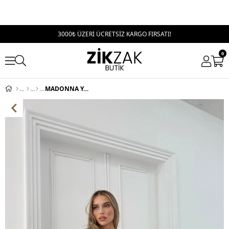
3000₺ ÜZERİ ÜCRETSİZ KARGO FIRSATI!
0
MADONNA YAKA AKSESUAR DETAY BLUZ HAKİ