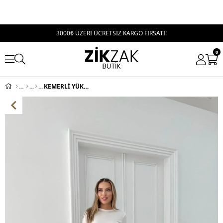
3000₺ ÜZERİ ÜCRETSİZ KARGO FIRSATI!
0
KEMERLİ YÜKSEK BEL İSPANYOL PAÇA DOUBLE KUMAŞ PANTOLON SİYAH