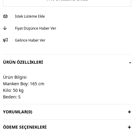
İstek Listeme Ekle
Fiyat Düşünce Haber Ver
Gelince Haber Ver
ÜRÜN ÖZELLIKLERI
Ürün Bilgisi
Manken Boy: 165 cm
Kilo: 50 kg
Beden: S
YORUMLAR
(0)
Değişim & İade
Değişim vardır, iade yoktur.
Değişim süresi 3 iş günüdür.
ÖDEME SEÇENEKLERI
Kargo alıcıya aittir.