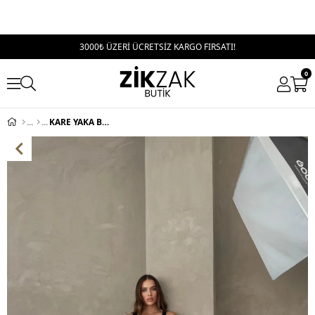
3000₺ ÜZERİ ÜCRETSİZ KARGO FIRSATI!
0
KARE YAKA BEL BAĞLAMA DETAY UZUN KALEM ELBİSE SİYAH