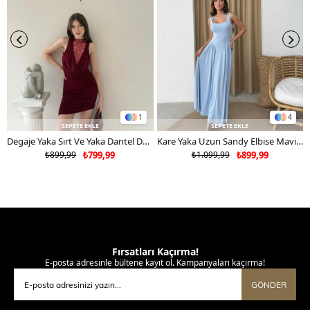
tercih ediniz.
1
4
SEPETE EKLE
SEPETE EKLE
Degaje Yaka Sırt Ve Yaka Dantel Detay Mini Sandy Elbise Bordo 2104
Kare Yaka Uzun Sandy Elbise Mavi 2102
₺899,99
₺799,99
₺1.099,99
₺899,99
Fırsatları Kaçırma!
E-posta adresinle bültene kayıt ol. Kampanyaları kaçırma!
GÖNDER