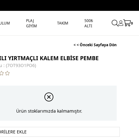
PLAJ
500₺
ULUM
TAKIM
0
GİYİM
ALTI
< < Önceki Sayfaya Dön
ILI YIRTMAÇLI KALEM ELBİSE PEMBE
u
(7OT93O1PO6)
Ürün stoklarımızda kalmamıştır.
ORILERE EKLE