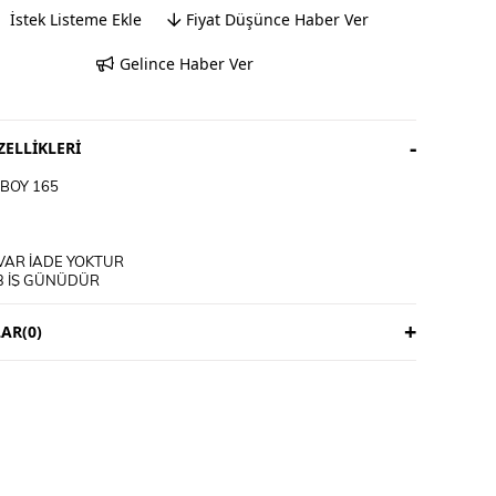
İstek Listeme Ekle
Fiyat Düşünce Haber Ver
Gelince Haber Ver
ELLIKLERI
BOY 165
VAR İADE YOKTUR
3 İŞ GÜNÜDÜR
ICIYA AİTTİR
AR
(0)
M TALİMATI
E YIKANIR
İRİP YIKAYINIZ
KLİ ÜRÜNLERDE YIKAMA MENDİLİ KULLANINIZ
ET ÜRÜNLERİ MAKİNEDE YIKAMAYINIZ KURU TEMİZLEME
DİNİZ