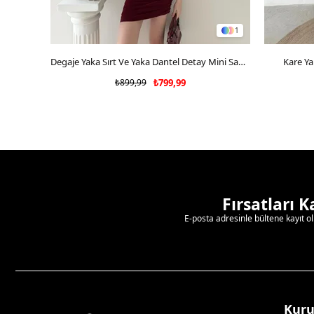
1
SEPETE EKLE
Degaje Yaka Sırt Ve Yaka Dantel Detay Mini Sandy Elbise Bordo 2104
Kare Ya
₺899,99
₺799,99
Fırsatları 
E-posta adresinle bültene kayıt o
Kur