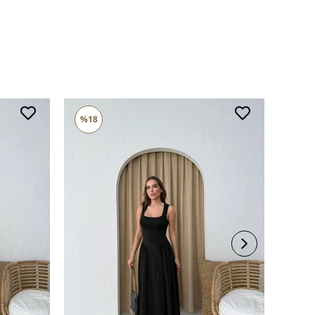
%18
%16