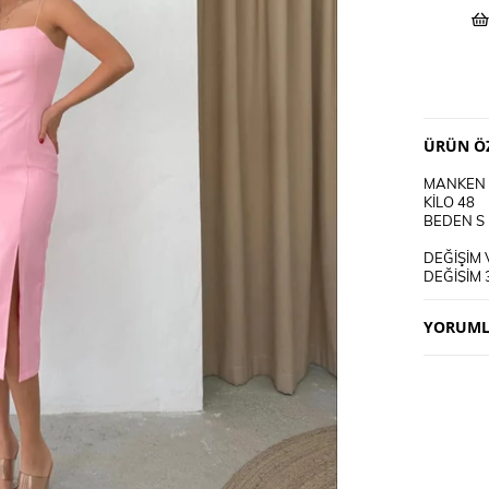
ÜRÜN ÖZ
MANKEN 
KİLO 48
BEDEN S
DEĞİŞİM 
DEĞİŞİM 
KARGO AL
YORUML
KULLANI
30 DEREC
TERS CEV
CİFT REN
DERİ SÜ
TERCİH E