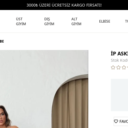
3000₺ ÜZERİ ÜCRETSİZ KARGO FIRSATI!
ÜST
DIŞ
ALT
ELBİSE
T
GİYİM
GİYİM
GİYİM
MBE
İP ASK
Stok Kod
FAV