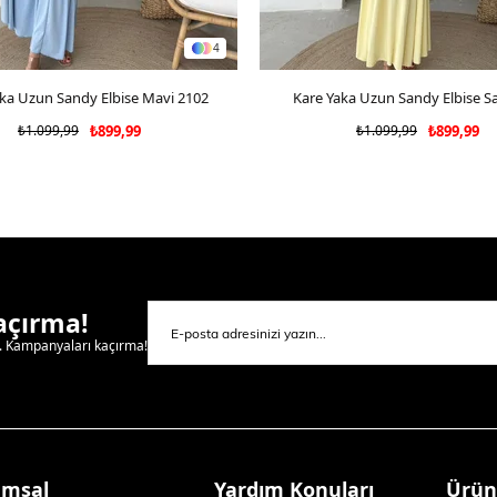
4
ka Uzun Sandy Elbise Mavi 2102
SEPETE EKLE
Kare Yaka Uzun Sandy Elbise Sa
SEPETE EKLE
₺1.099,99
₺899,99
₺1.099,99
₺899,99
Kaçırma!
l. Kampanyaları kaçırma!
umsal
Yardım Konuları
Ürün