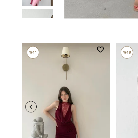
%11
%18