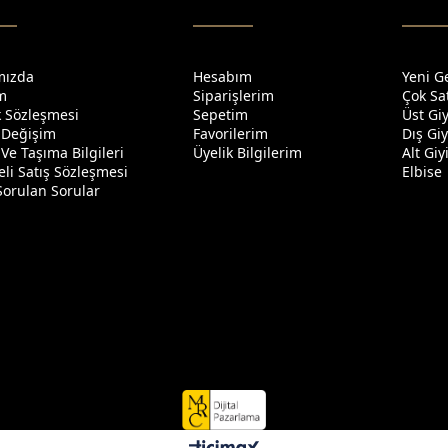
mızda
Hesabım
Yeni G
im
Siparişlerim
Çok Sa
ik Sözleşmesi
Sepetim
Üst Gi
 Değişim
Favorilerim
Dış Gi
Ve Taşıma Bilgileri
Üyelik Bilgilerim
Alt Gi
li Satış Sözleşmesi
Elbise
Sorulan Sorular