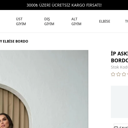
3000₺ ÜZERİ ÜCRETSİZ KARGO FIRSATI!
ÜST
DIŞ
ALT
ELBİSE
T
GİYİM
GİYİM
GİYİM
DY ELBİSE BORDO
İP ASK
BORD
Stok Kod