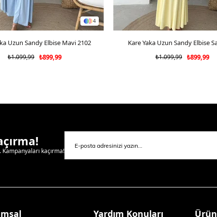
4
ka Uzun Sandy Elbise Mavi 2102
SEPETE EKLE
Kare Yaka Uzun Sandy Elbise Sa
SEPETE EKLE
₺1.099,99
₺899,99
₺1.099,99
₺899,99
Kaçırma!
l. Kampanyaları kaçırma!
umsal
Yardım Konuları
Ürün