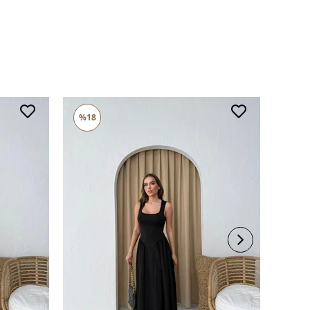
%18
%16