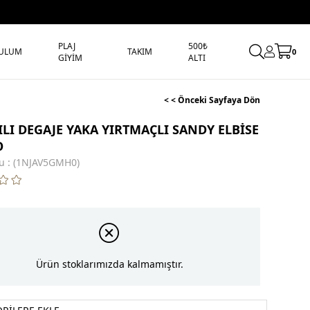
PLAJ
500₺
ULUM
TAKIM
0
GİYİM
ALTI
< < Önceki Sayfaya Dön
ILI DEGAJE YAKA YIRTMAÇLI SANDY ELBİSE
O
u
(1NJAV5GMH0)
Ürün stoklarımızda kalmamıştır.