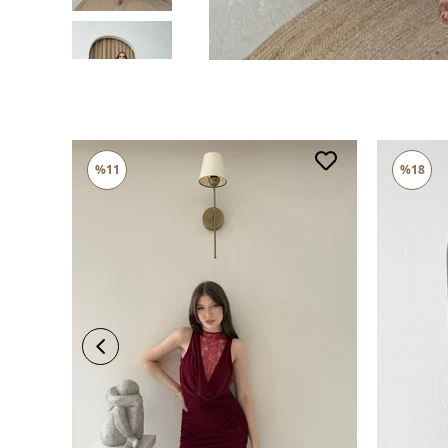
%11
%18