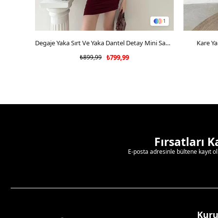
1
SEPETE EKLE
Degaje Yaka Sırt Ve Yaka Dantel Detay Mini Sandy Elbise Bordo 2104
Kare Ya
₺899,99
₺799,99
Fırsatları 
E-posta adresinle bültene kayıt o
Kur