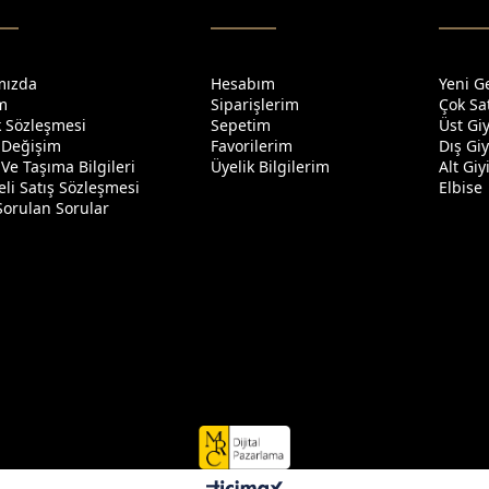
mızda
Hesabım
Yeni G
im
Siparişlerim
Çok Sa
ik Sözleşmesi
Sepetim
Üst Gi
 Değişim
Favorilerim
Dış Gi
Ve Taşıma Bilgileri
Üyelik Bilgilerim
Alt Gi
li Satış Sözleşmesi
Elbise
Sorulan Sorular