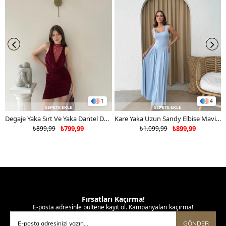
1
4
SEPETE EKLE
SEPETE EKLE
Degaje Yaka Sırt Ve Yaka Dantel Detay Mini Sandy Elbise Bordo 2104
Kare Yaka Uzun Sandy Elbise Mavi 2102
₺899,99
₺799,99
₺1.099,99
₺899,99
Fırsatları Kaçırma!
E-posta adresinle bültene kayıt ol. Kampanyaları kaçırma!
GÖNDER