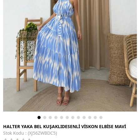
HALTER YAKA BEL KUŞAKLIDESENLİ VİSKON ELBİSE MAVİ
Stok Kodu
(XJ56ZWBDC5)