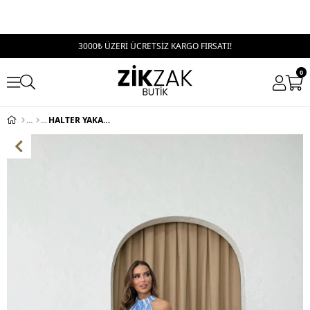
3000₺ ÜZERİ ÜCRETSİZ KARGO FIRSATI!
0
HALTER YAKA BEL KUŞAKLIDESENLİ VİSKON ELBİSE MAVİ