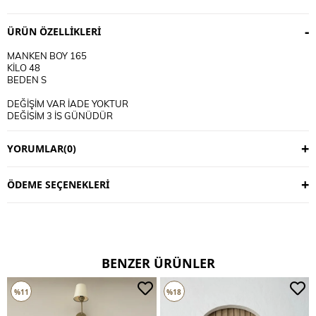
ÜRÜN ÖZELLIKLERI
MANKEN BOY 165
KİLO 48
BEDEN S
DEĞİŞİM VAR İADE YOKTUR
DEĞİŞİM 3 İŞ GÜNÜDÜR
KARGO ALICIYA AİTTİR
YORUMLAR
(0)
KULLANIM TALİMATI
30 DERECE YIKANIR
TERS CEVİRİP YIKAYINIZ
ÖDEME SEÇENEKLERI
CİFT RENKLİ ÜRÜNLERDE YIKAMA MENDİLİ KULLANINIZ
DERİ SÜET ÜRÜNLERİ MAKİNEDE YIKAMAYINIZ KURU TEMİZLEME
TERCİH EDİNİZ
BENZER ÜRÜNLER
%11
%18