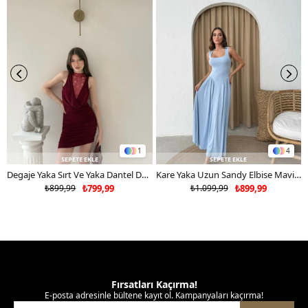
1
4
SEPETE EKLE
SEPETE EKLE
Degaje Yaka Sırt Ve Yaka Dantel Detay Mini Sandy Elbise Bordo 2104
Kare Yaka Uzun Sandy Elbise Mavi 2102
₺899,99
₺799,99
₺1.099,99
₺899,99
Fırsatları Kaçırma!
E-posta adresinle bültene kayıt ol. Kampanyaları kaçırma!