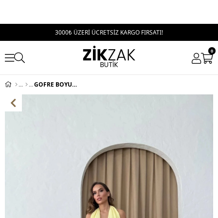
3000₺ ÜZERİ ÜCRETSİZ KARGO FIRSATI!
0
GOFRE BOYUNDAN BAĞLAMALI UZUN KALEM YIRTMAÇ DETAY ELBİSE SARI