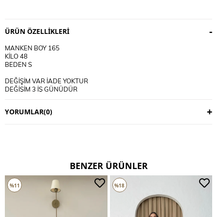
ÜRÜN ÖZELLIKLERI
MANKEN BOY 165
KİLO 48
BEDEN S
DEĞİŞİM VAR İADE YOKTUR
DEĞİŞİM 3 İŞ GÜNÜDÜR
KARGO ALICIYA AİTTİR
YORUMLAR
(0)
KULLANIM TALİMATI
30 DERECE YIKANIR
TERS CEVİRİP YIKAYINIZ
CİFT RENKLİ ÜRÜNLERDE YIKAMA MENDİLİ KULLANINIZ
DERİ SÜET ÜRÜNLERİ MAKİNEDE YIKAMAYINIZ KURU TEMİZLEME
TERCİH EDİNİZ
BENZER ÜRÜNLER
%11
%18