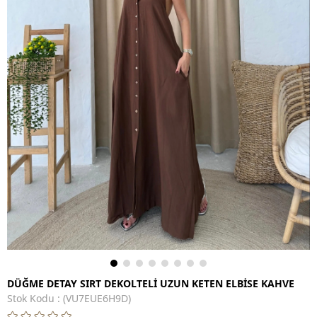
DÜĞME DETAY SIRT DEKOLTELİ UZUN KETEN ELBİSE KAHVE
Stok Kodu
(VU7EUE6H9D)