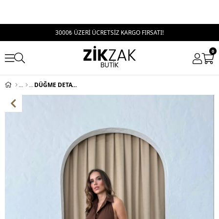
3000₺ ÜZERİ ÜCRETSİZ KARGO FIRSATI!
0
DÜĞME DETAY SIRT DEKOLTELİ UZUN KETEN ELBİSE KAHVE