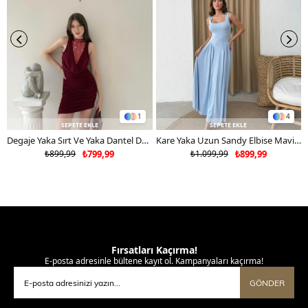
1
4
SEPETE EKLE
SEPETE EKLE
Degaje Yaka Sırt Ve Yaka Dantel Detay Mini Sandy Elbise Bordo 2104
Kare Yaka Uzun Sandy Elbise Mavi 2102
₺899,99
₺799,99
₺1.099,99
₺899,99
Fırsatları Kaçırma!
E-posta adresinle bültene kayıt ol. Kampanyaları kaçırma!
GÖNDER