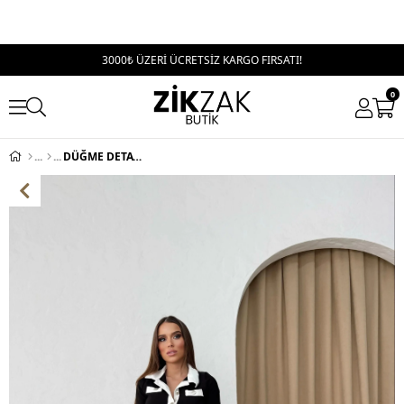
3000₺ ÜZERİ ÜCRETSİZ KARGO FIRSATI!
0
DÜĞME DETAY GÖMLEK YAKA OTTOMAN ELBİSE SİYAH