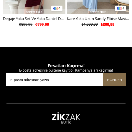
1
4
SEPETE EKLE
SEPETE EKLE
Degaje Yaka Sırt Ve Yaka Dantel Detay Mini Sandy Elbise Bordo 2104
Kare Yaka Uzun Sandy Elbise Mavi 2102
₺899,99
₺799,99
₺1.099,99
₺899,99
Fırsatları Kaçırma!
E-posta adresinle bültene kayıt ol. Kampanyaları kaçırma!
GÖNDER