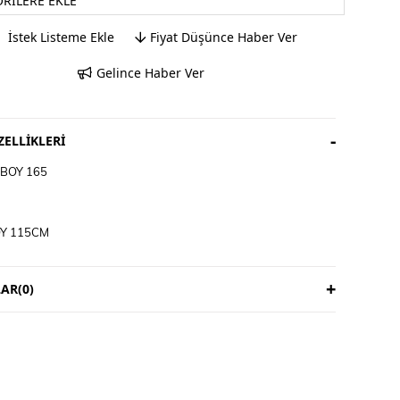
ORILERE EKLE
İstek Listeme Ekle
Fiyat Düşünce Haber Ver
Gelince Haber Ver
ELLIKLERI
BOY 165
Y 115CM
VAR İADE YOKTUR
3 İŞ GÜNÜDÜR
AR
(0)
ICIYA AİTTİR
M TALİMATI
E YIKANIR
İRİP YIKAYINIZ
KLİ ÜRÜNLERDE YIKAMA MENDİLİ KULLANINIZ
ET ÜRÜNLERİ MAKİNEDE YIKAMAYINIZ KURU TEMİZLEME
DİNİZ