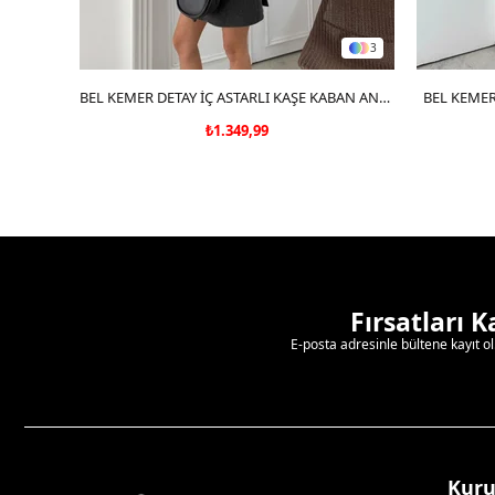
3
SEPETE EKLE
BEL KEMER DETAY İÇ ASTARLI KAŞE KABAN ANTRASİT
BEL KEMER
₺1.349,99
Fırsatları 
E-posta adresinle bültene kayıt o
Kur