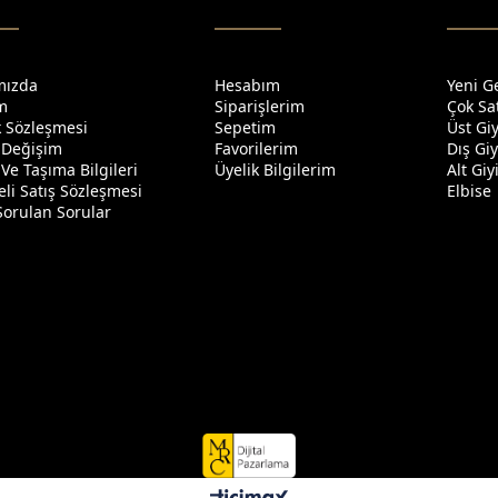
mızda
Hesabım
Yeni G
im
Siparişlerim
Çok Sa
ik Sözleşmesi
Sepetim
Üst Gi
 Değişim
Favorilerim
Dış Gi
Ve Taşıma Bilgileri
Üyelik Bilgilerim
Alt Gi
li Satış Sözleşmesi
Elbise
Sorulan Sorular