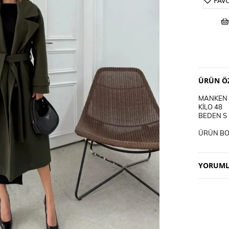
FAV
ÜRÜN ÖZ
MANKEN 
KİLO 48
BEDEN S
ÜRÜN BO
DEĞİŞİM 
DEĞİŞİM 
YORUML
KARGO AL
KULLANI
30 DEREC
TERS CEV
CİFT REN
DERİ SÜ
TERCİH E