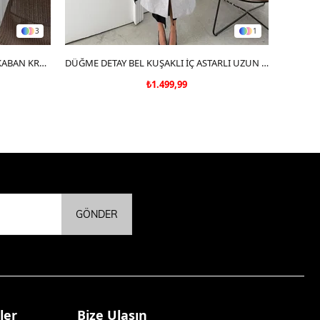
3
1
BEL KEMER DETAY İÇ ASTARLI KAŞE KABAN KREM
SEPETE EKLE
DÜĞME DETAY BEL KUŞAKLI İÇ ASTARLI UZUN KAŞE KABAN GRİ DRL
₺1.499,99
GÖNDER
ler
Bize Ulaşın