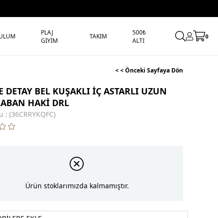
PLAJ
500₺
ULUM
TAKIM
0
GİYİM
ALTI
< < Önceki Sayfaya Dön
 DETAY BEL KUŞAKLI İÇ ASTARLI UZUN
KABAN HAKİ DRL
u
(36CRRYKQFC)
Ürün stoklarımızda kalmamıştır.