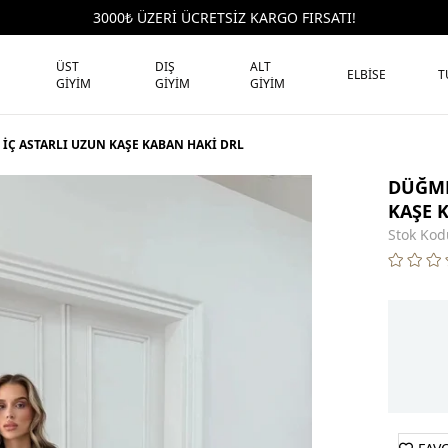
3000₺ ÜZERİ ÜCRETSİZ KARGO FIRSATI!
ÜST
DIŞ
ALT
ELBİSE
T
GİYİM
GİYİM
GİYİM
 İÇ ASTARLI UZUN KAŞE KABAN HAKİ DRL
DÜĞME
KAŞE 
Stok Kod