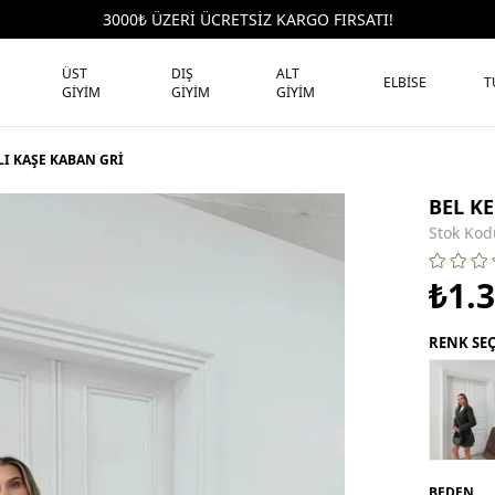
3000₺ ÜZERİ ÜCRETSİZ KARGO FIRSATI!
ÜST
DIŞ
ALT
ELBİSE
T
GİYİM
GİYİM
GİYİM
LI KAŞE KABAN GRİ
BEL K
Stok Kod
₺1.
RENK SE
BEDEN