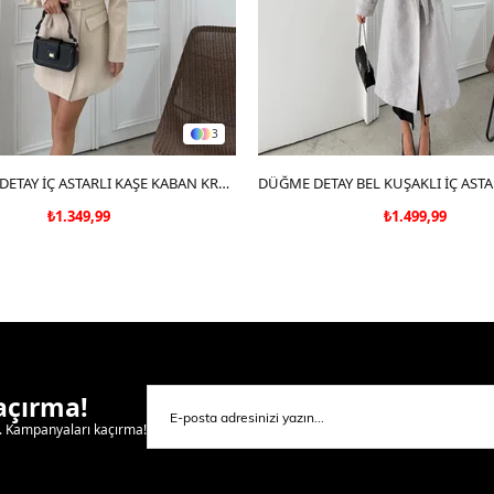
3
SEPETE EKLE
BEL KEMER DETAY İÇ ASTARLI KAŞE KABAN KREM
SEPETE EKLE
₺1.349,99
₺1.499,99
Kaçırma!
l. Kampanyaları kaçırma!