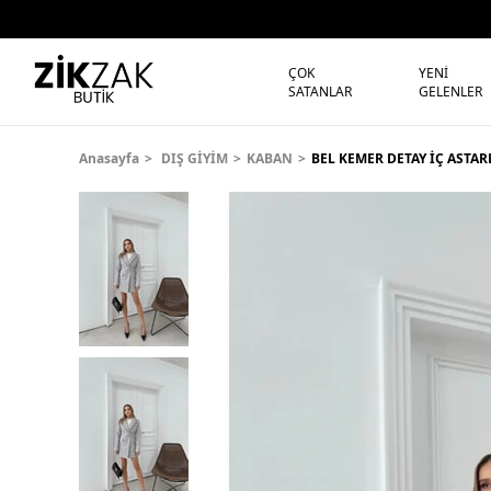
ÇOK
YENİ
SATANLAR
GELENLER
Anasayfa
DIŞ GİYİM
KABAN
BEL KEMER DETAY İÇ ASTAR