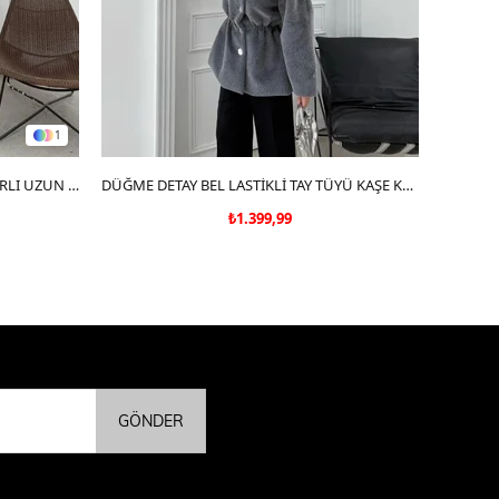
1
DÜĞME DETAY BEL KUŞAKLI İÇ ASTARLI UZUN KAŞE KABAN GRİ DRL
SEPETE EKLE
DÜĞME DETAY BEL LASTİKLİ TAY TÜYÜ KAŞE KABAN GRİ
₺1.399,99
GÖNDER