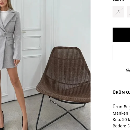
S
ÜRÜN ÖZ
Ürün Bilg
Manken 
Kilo: 50 
Beden: S