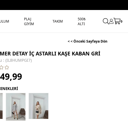
PLAJ
500₺
ULUM
TAKIM
0
GİYİM
ALTI
< < Önceki Sayfaya Dön
EMER DETAY İÇ ASTARLI KAŞE KABAN GRİ
u
(IL8HUMPGI7)
349,99
ÇENEKLERİ