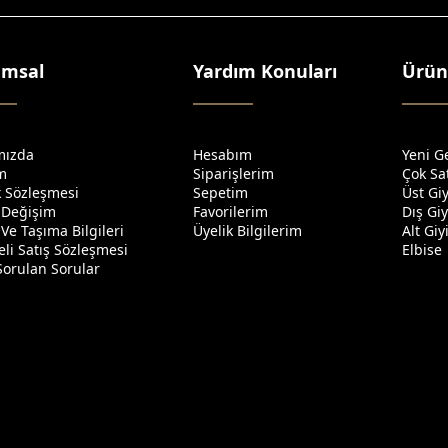
umsal
Yardım Konuları
Ürün
mızda
Hesabım
Yeni G
im
Siparişlerim
Çok Sa
ik Sözleşmesi
Sepetim
Üst Gi
 Değişim
Favorilerim
Dış Gi
Ve Taşıma Bilgileri
Üyelik Bilgilerim
Alt Gi
li Satış Sözleşmesi
Elbise
Sorulan Sorular