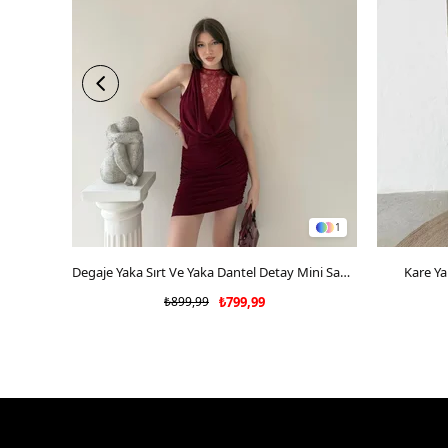
1
SEPETE EKLE
Degaje Yaka Sırt Ve Yaka Dantel Detay Mini Sandy Elbise Bordo 2104
Kare Ya
₺899,99
₺799,99