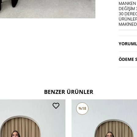
MANKEN B
DEĞİŞİM 
30 DEREC
ÜRÜNLER
MAKİNEDE
YORUML
ÖDEME S
BENZER ÜRÜNLER
%18