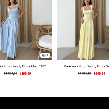
4
ka Uzun Sandy Elbise Mavi 2102
SEPETE EKLE
Kare Yaka Uzun Sandy Elbise Sa
SEPETE EKLE
₺1.099,99
₺899,99
₺1.099,99
₺899,99