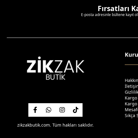
Fırsatları 
E-posta adresinle bültene kayıt o
Kur
Hakkı
İletiş
Gizlil
Kargo
Kargo 
Mesafe
Sıkça 
zikzakbutik.com. Tüm hakları saklıdır.