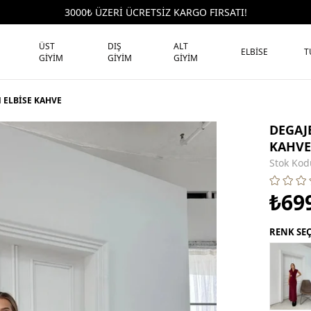
3000₺ ÜZERİ ÜCRETSİZ KARGO FIRSATI!
ÜST
DIŞ
ALT
ELBİSE
T
GİYİM
GİYİM
GİYİM
 ELBİSE KAHVE
DEGAJ
KAHVE
Stok Kod
₺69
RENK SE