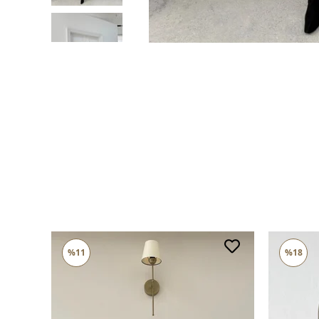
%11
%18