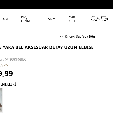
PLAJ
500₺
ULUM
TAKIM
0
GİYİM
ALTI
< < Önceki Sayfaya Dön
E YAKA BEL AKSESUAR DETAY UZUN ELBİSE
u
(VT93KF6BEC)
9,99
ÇENEKLERİ