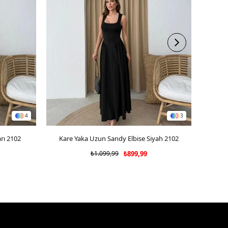
4
3
rı 2102
Kare Yaka Uzun Sandy Elbise Siyah 2102
SEPETE EKLE
₺1.099,99
₺899,99