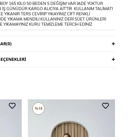
OY 165 KİLO 50 BEDEN S DEĞİŞİM VAR İADE YOKTUR
3 İŞ GÜNÜDÜR KARGO ALICIYA AİTTİR KULLANIM TALİMATI
E YIKANIR TERS CEVİRİP YIKAYINIZ CİFT RENKLİ
DE YIKAMA MENDİLİ KULLANINIZ DERİ SÜET ÜRÜNLERİ
 YIKAMAYINIZ KURU TEMİZLEME TERCİH EDİNİZ
AR
(0)
EÇENEKLERI
%18
%16