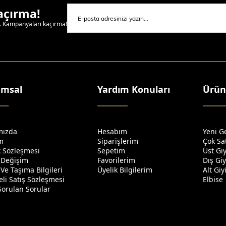
Kaçırma!
l. Kampanyaları kaçırma!
umsal
Yardım Konuları
Ürün
mızda
Hesabım
Yeni G
im
Siparişlerim
Çok Sa
ik Sözleşmesi
Sepetim
Üst Gi
 Değişim
Favorilerim
Dış Gi
Ve Taşıma Bilgileri
Üyelik Bilgilerim
Alt Gi
li Satış Sözleşmesi
Elbise
Sorulan Sorular