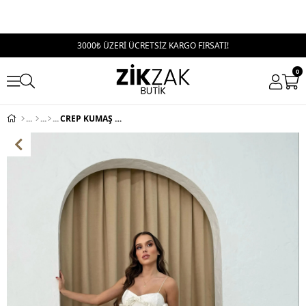
3000₺ ÜZERİ ÜCRETSİZ KARGO FIRSATI!
0
CREP KUMAŞ CIRTLI PALAZZO PANTOLON KAHVE