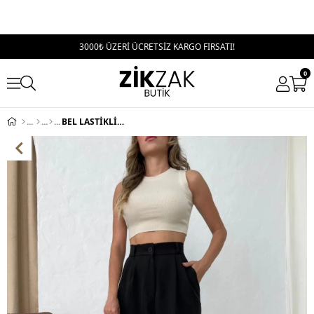
3000₺ ÜZERİ ÜCRETSİZ KARGO FIRSATI!
0
BEL LASTİKLİ TEK DÜĞME PALAZZO PANTOLON SİYAH