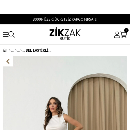
3000₺ ÜZERİ ÜCRETSİZ KARGO FIRSATI!
0
BEL LASTİKLİ TEK DÜĞME PALAZZO PANTOLON MAVİ