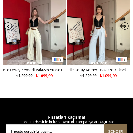
8
8
SEPETE EKLE
SEPETE EKLE
Pile Detay Kemerli Palazzo Yüksek Bel Pantolon Sarı 2081
Pile Detay Kemerli Palazzo Yüksek Bel Pantolon Mavi 2081
₺1.299,99
₺1.099,99
₺1.299,99
₺1.099,99
Fırsatları Kaçırma!
E-posta adresinle bültene kayıt ol. Kampanyaları kaçırma!
GÖNDER