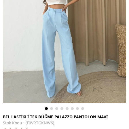
BEL LASTİKLİ TEK DÜĞME PALAZZO PANTOLON MAVİ
Stok Kodu
(F0VRTGKNW6)