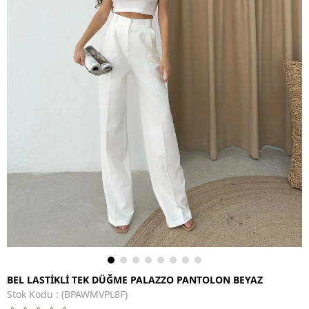
BEL LASTİKLİ TEK DÜĞME PALAZZO PANTOLON BEYAZ
Stok Kodu
(BPAWMVPL8F)