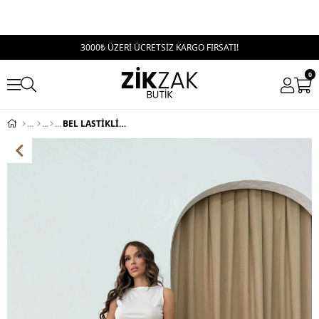
3000₺ ÜZERİ ÜCRETSİZ KARGO FIRSATI!
0
BEL LASTİKLİ TEK DÜĞME PALAZZO PANTOLON BEYAZ