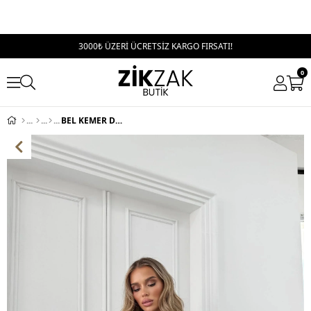
3000₺ ÜZERİ ÜCRETSİZ KARGO FIRSATI!
0
BEL KEMER DETAY KOL FERMUARLI OVERSİZE DERİ CEKET KAHVE 3085