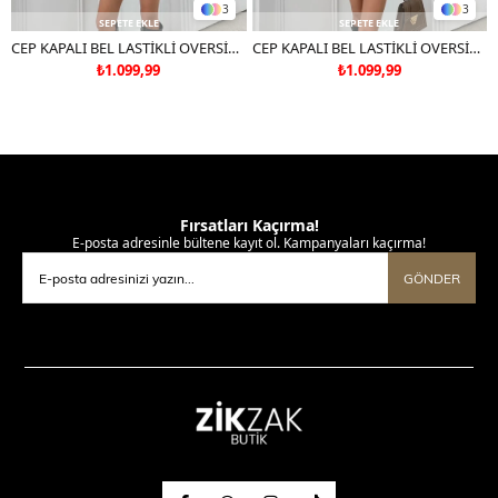
3
3
SEPETE EKLE
SEPETE EKLE
CEP KAPALI BEL LASTİKLİ OVERSİZE DERİ CEKET SİYAH 3133
CEP KAPALI BEL LASTİKLİ OVERSİZE DERİ CEKET KAHVE 3133
₺1.099,99
₺1.099,99
Fırsatları Kaçırma!
E-posta adresinle bültene kayıt ol. Kampanyaları kaçırma!
GÖNDER