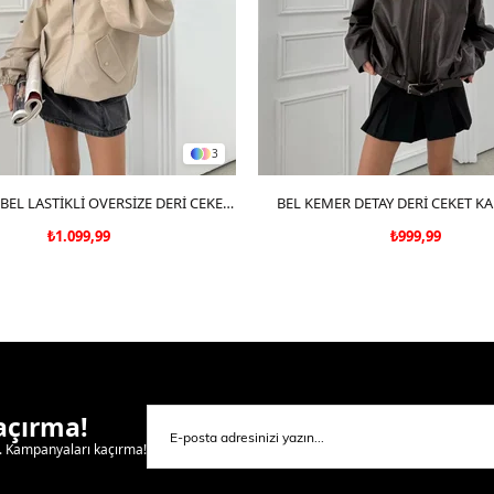
3
SEPETE EKLE
CEP KAPALI BEL LASTİKLİ OVERSİZE DERİ CEKET KREM 3133
BEL KEMER DETAY DERİ CEKET K
SEPETE EKLE
₺1.099,99
₺999,99
Kaçırma!
l. Kampanyaları kaçırma!