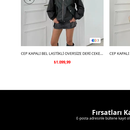
3
SEPETE EKLE
CEP KAPALI BEL LASTİKLİ OVERSİZE DERİ CEKET SİYAH 3133
₺1.099,99
Fırsatları 
E-posta adresinle bültene kayıt o