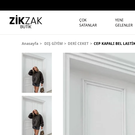
ÇOK
YENİ
SATANLAR
GELENLER
Anasayfa
DIŞ GİYİM
DERİ CEKET
CEP KAPALI BEL LASTİ