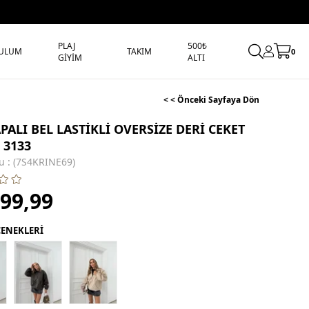
PLAJ
500₺
ULUM
TAKIM
0
GİYİM
ALTI
< < Önceki Sayfaya Dön
PALI BEL LASTİKLİ OVERSİZE DERİ CEKET
 3133
u
(7S4KRINE69)
099,99
ÇENEKLERİ