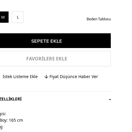
M
L
Beden Tablosu
FAVORILERE EKLE
İstek Listeme Ekle
Fiyat Düşünce Haber Ver
ELLIKLERI
isi
Boy: 165 cm
kg