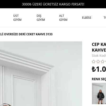
3000₺ ÜZERİ ÜCRETSİZ KARGO FIRSATI!
ÜST
DIŞ
ALT
ELBİSE
T
GİYİM
GİYİM
GİYİM
KLİ OVERSİZE DERİ CEKET KAHVE 3133
CEP KA
KAHVE
Stok Kod
₺1.
RENK SE