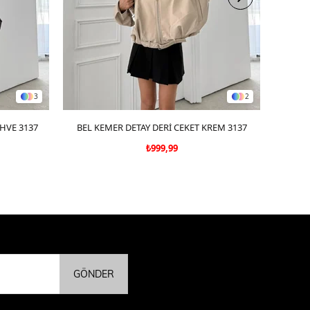
3
2
AHVE 3137
BEL KEMER DETAY DERİ CEKET KREM 3137
SEPETE EKLE
₺999,99
GÖNDER