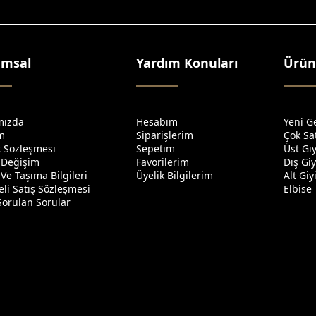
umsal
Yardım Konuları
Ürün
mızda
Hesabım
Yeni G
im
Siparişlerim
Çok Sa
ik Sözleşmesi
Sepetim
Üst Gi
 Değişim
Favorilerim
Dış Gi
Ve Taşıma Bilgileri
Üyelik Bilgilerim
Alt Gi
li Satış Sözleşmesi
Elbise
Sorulan Sorular