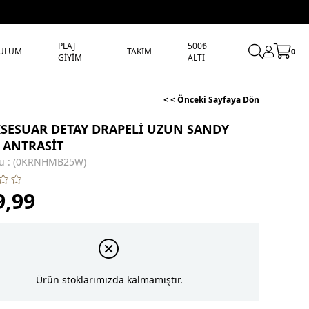
PLAJ
500₺
ULUM
TAKIM
0
GİYİM
ALTI
< < Önceki Sayfaya Dön
KSESUAR DETAY DRAPELİ UZUN SANDY
E ANTRASİT
u
(0KRNHMB25W)
9,99
Ürün stoklarımızda kalmamıştır.