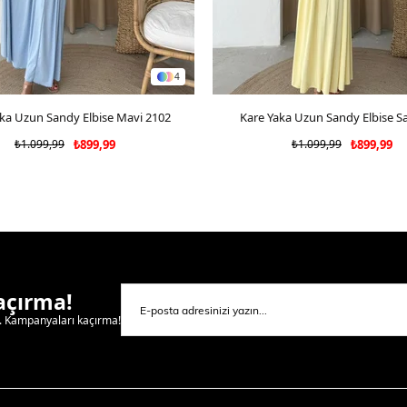
4
ka Uzun Sandy Elbise Mavi 2102
SEPETE EKLE
Kare Yaka Uzun Sandy Elbise Sa
SEPETE EKLE
₺1.099,99
₺899,99
₺1.099,99
₺899,99
Kaçırma!
l. Kampanyaları kaçırma!