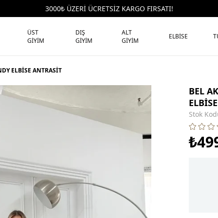
3000₺ ÜZERİ ÜCRETSİZ KARGO FIRSATI!
ÜST
DIŞ
ALT
ELBİSE
T
GİYİM
GİYİM
GİYİM
NDY ELBİSE ANTRASİT
BEL A
ELBİS
Stok Kod
₺49