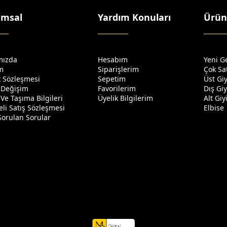
umsal
Yardım Konuları
Ürün
mızda
Hesabım
Yeni G
im
Siparişlerim
Çok Sa
ik Sözleşmesi
Sepetim
Üst Gi
 Değişim
Favorilerim
Dış Gi
Ve Taşıma Bilgileri
Üyelik Bilgilerim
Alt Gi
li Satış Sözleşmesi
Elbise
Sorulan Sorular