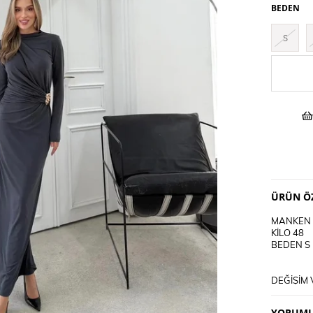
BEDEN
S
ÜRÜN ÖZ
MANKEN 
KİLO 48
BEDEN S
DEĞİŞİM 
DEĞİŞİM 
KARGO AL
YORUML