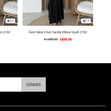
4
3
rı 2102
Kare Yaka Uzun Sandy Elbise Siyah 2102
SEPETE EKLE
₺1.099,99
₺899,99
GÖNDER