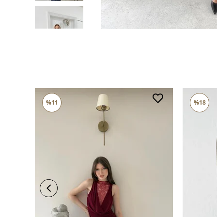
%11
%18