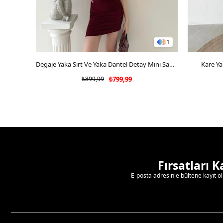
1
SEPETE EKLE
Degaje Yaka Sırt Ve Yaka Dantel Detay Mini Sandy Elbise Bordo 2104
Kare Ya
₺899,99
₺799,99
Fırsatları 
E-posta adresinle bültene kayıt o