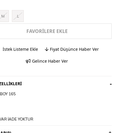
M
L
FAVORILERE EKLE
İstek Listeme Ekle
Fiyat Düşünce Haber Ver
Gelince Haber Ver
ELLIKLERI
BOY 165
VAR İADE YOKTUR
3 İŞ GÜNÜDÜR
ICIYA AİTTİR
AR
(0)