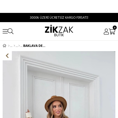
3000₺ ÜZERİ ÜCRETSİZ KARGO FIRSATI!
0
BAKLAVA DESEN OVERSİZE TRİKO KAZAK KREM