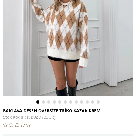
BAKLAVA DESEN OVERSİZE TRİKO KAZAK KREM
Stok Kodu
(9B9ZDY33CR)