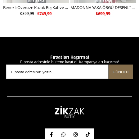
SEPETE EKLE
SEPETE EKLE
Benekli Oversize Kazak Bej Kahve 2043
MADONNA YAKA ÖRGÜ DESENLİ KAZAK BORDO
₺899,99
₺749,99
₺699,99
Fırsatları Kaçırma!
E-posta adresinle bültene kayıt ol. Kampanyaları kaçırma!
GÖNDER