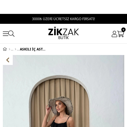
3000₺ ÜZERİ ÜCRETSİZ KARGO FIRSATI!
0
ASKILI İÇ ASTARLI KETEN UZUN ELBİSE SİYAH