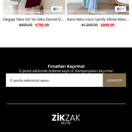
1
4
SEPETE EKLE
SEPETE EKLE
Degaje Yaka Sırt Ve Yaka Dantel Detay Mini Sandy Elbise Bordo 2104
Kare Yaka Uzun Sandy Elbise Mavi 2102
₺899,99
₺799,99
₺1.099,99
₺899,99
Fırsatları Kaçırma!
E-posta adresinle bültene kayıt ol. Kampanyaları kaçırma!
GÖNDER