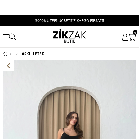
3000₺ ÜZERİ ÜCRETSİZ KARGO FIRSATI!
0
ASKILI ETEK GARNELİ ELBİSE SİYAH