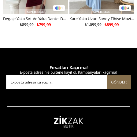
1
4
SEPETE EKLE
SEPETE EKLE
Degaje Yaka Sırt Ve Yaka Dantel Detay Mini Sandy Elbise Bordo 2104
Kare Yaka Uzun Sandy Elbise Mavi 2102
₺899,99
₺799,99
₺1.099,99
₺899,99
Fırsatları Kaçırma!
E-posta adresinle bültene kayıt ol. Kampanyaları kaçırma!
GÖNDER