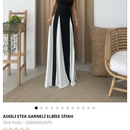
ASKILI ETEK GARNELİ ELBİSE SİYAH
Stok Kodu
(DJ6I6MU0VP)