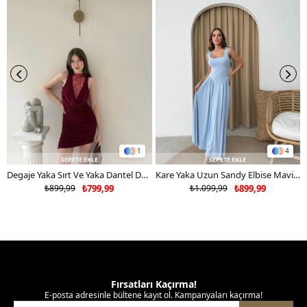
tercih ediniz.
1
4
SEPETE EKLE
SEPETE EKLE
Degaje Yaka Sırt Ve Yaka Dantel Detay Mini Sandy Elbise Bordo 2104
Kare Yaka Uzun Sandy Elbise Mavi 2102
₺899,99
₺799,99
₺1.099,99
₺899,99
Fırsatları Kaçırma!
E-posta adresinle bültene kayıt ol. Kampanyaları kaçırma!