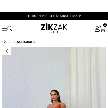
3000₺ ÜZERİ ÜCRETSİZ KARGO FIRSATI!
0
AKSESUAR DETAY TEK OMUZ BEL DEKOLTE SANDY ELBİSE TURUNCU