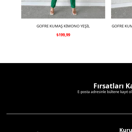
GOFRE KUMAŞ KİMONO YEŞİL
SEPETE EKLE
GOFRE KUM
₺199,99
Fırsatları 
E-posta adresinle bültene kayıt o
Kur