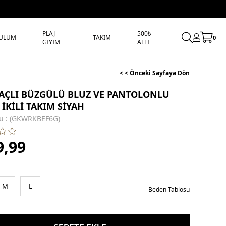
PLAJ
500₺
ULUM
TAKIM
0
GİYİM
ALTI
< < Önceki Sayfaya Dön
AÇLI BÜZGÜLÜ BLUZ VE PANTOLONLU
İKİLİ TAKIM SİYAH
u
(GKWRKBEF6G)
9,99
M
L
Beden Tablosu