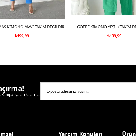
AŞ KİMONO MAVİ TAKIM DEĞİLDİR
SEPETE EKLE
GOFRE KİMONO YEŞİL (TAKIM DE
SEPETE EKLE
₺199,99
₺139,99
Kaçırma!
l. Kampanyaları kaçırma!
umsal
Yardım Konuları
Ürün