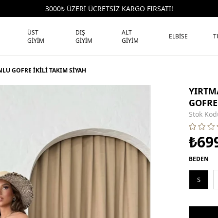
3000₺ ÜZERİ ÜCRETSİZ KARGO FIRSATI!
ÜST
DIŞ
ALT
ELBİSE
T
GİYİM
GİYİM
GİYİM
LU GOFRE İKİLİ TAKIM SİYAH
YIRTM
GOFRE 
Stok Kod
₺69
BEDEN
S