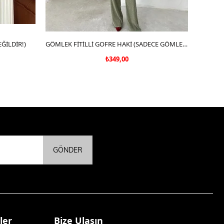
ĞİLDİR!)
SEPETE EKLE
GÖMLEK FİTİLLİ GOFRE HAKİ (SADECE GÖMLEK)
₺349,00
GÖNDER
ler
Bize Ulaşın