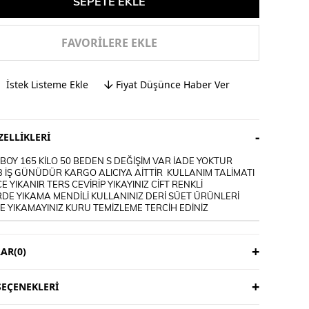
FAVORILERE EKLE
İstek Listeme Ekle
Fiyat Düşünce Haber Ver
ELLIKLERI
OY 165 KİLO 50 BEDEN S DEĞİŞİM VAR İADE YOKTUR
3 İŞ GÜNÜDÜR KARGO ALICIYA AİTTİR KULLANIM TALİMATI
E YIKANIR TERS CEVİRİP YIKAYINIZ CİFT RENKLİ
DE YIKAMA MENDİLİ KULLANINIZ DERİ SÜET ÜRÜNLERİ
 YIKAMAYINIZ KURU TEMİZLEME TERCİH EDİNİZ
AR
(0)
EÇENEKLERI