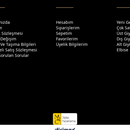
mızda
Hesabım
Yeni G
im
Siparişlerim
Çok Sa
ik Sözleşmesi
Sepetim
Üst Gi
 Değişim
Favorilerim
Dış Gi
Ve Taşıma Bilgileri
Üyelik Bilgilerim
Alt Gi
li Satış Sözleşmesi
Elbise
Sorulan Sorular