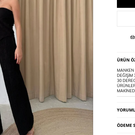
ÜRÜN ÖZ
MANKEN B
DEĞİŞİM 
30 DEREC
ÜRÜNLER
MAKİNEDE
YORUML
ÖDEME S